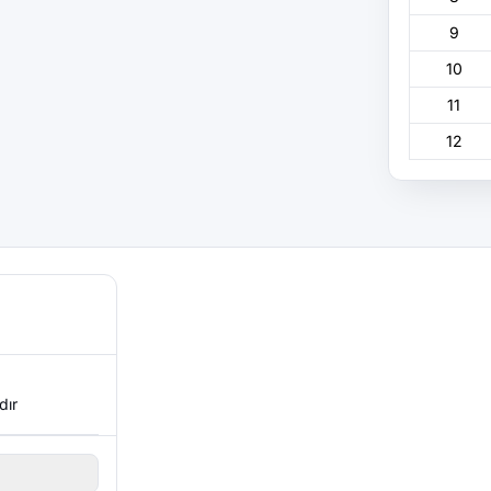
9
10
11
12
dır