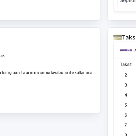
Sepete
Taks
yak
Taksit
hariç tüm Taormina serisi lavabolar ile kullanıma
2
3
4
5
6
7
8