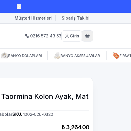
Müşteri Hizmetleri
Sipariş Takibi
0216 572 43 53
Giriş
BANYO DOLAPLARI
BANYO AKSESUARLARI
FIRSA
 Taormina Kolon Ayak, Mat
abolar
SKU
:
1002-026-0320
₺ 3,264.00