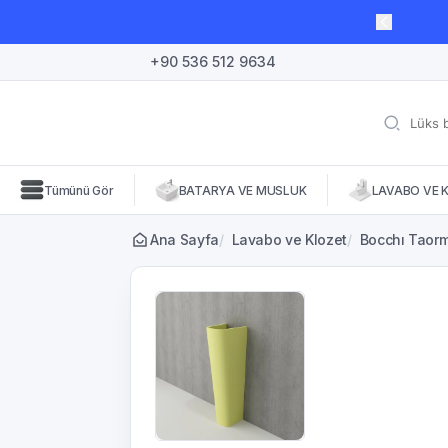
lı süre için geçerli, fırsatları kaçırmayın! 🛒
+90 536 512 9634
Tümünü Gör
BATARYA VE MUSLUK
LAVABO VE 
Ana Sayfa
/
Lavabo ve Klozet
/
Bocchı Taorm