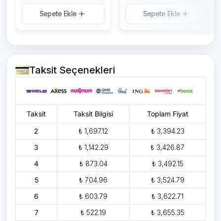
Sepete Ekle
Sepete Ekle
Taksit Seçenekleri
Taksit
Taksit Bilgisi
Toplam Fiyat
2
₺ 1,697.12
₺ 3,394.23
3
₺ 1,142.29
₺ 3,426.87
4
₺ 873.04
₺ 3,492.15
5
₺ 704.96
₺ 3,524.79
6
₺ 603.79
₺ 3,622.71
7
₺ 522.19
₺ 3,655.35