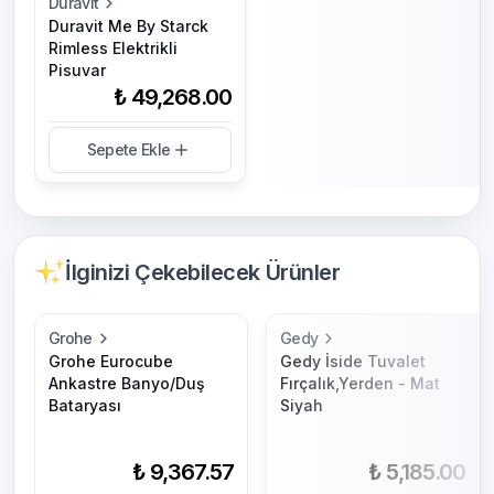
Duravit
Duravit Me By Starck
Rimless Elektrikli
Pisuvar
₺ 49,268.00
Sepete Ekle
İlginizi Çekebilecek Ürünler
Grohe
Gedy
Grohe Eurocube
Gedy İside Tuvalet
Ankastre Banyo/Duş
Fırçalık,Yerden - Mat
Bataryası
Siyah
₺ 9,367.57
₺ 5,185.00