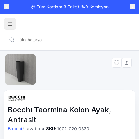
💳 Tüm Kartlara 3 Taksit %0 Komisyon
Bocchı Taormina Kolon Ayak,
Antrasit
/
Bocchi
Lavabolar
SKU
:
1002-020-0320