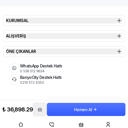
KURUMSAL
ALIŞVERİŞ
ÖNE ÇIKANLAR
WhatsApp Destek Hattı
0 536 512 9634
BanyoCity Destek Hattı
0216 572 4353
KVKK
Çerez Politikası
İade Koşulları
₺ 36,898.29
Hemen Al
© 2026 Şimşek Banyo & Seramik | Tüm Hakları Saklıdır