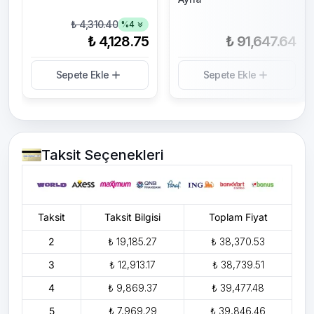
₺ 4,310.40
%
4
₺ 4,128.75
₺ 91,647.64
Sepete Ekle
Sepete Ekle
Taksit Seçenekleri
Taksit
Taksit Bilgisi
Toplam Fiyat
2
₺ 19,185.27
₺ 38,370.53
3
₺ 12,913.17
₺ 38,739.51
4
₺ 9,869.37
₺ 39,477.48
5
₺ 7,969.29
₺ 39,846.46