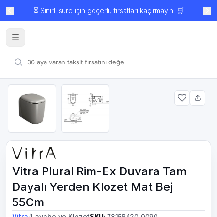
⏳ Sınırlı süre için geçerli, fırsatları kaçırmayın! 🛒
Vitra Plural Rim-Ex Duvara Tam
Dayalı Yerden Klozet Mat Bej
55Cm
/
Vitra
Lavabo ve Klozet
SKU
:
7815B420-0090