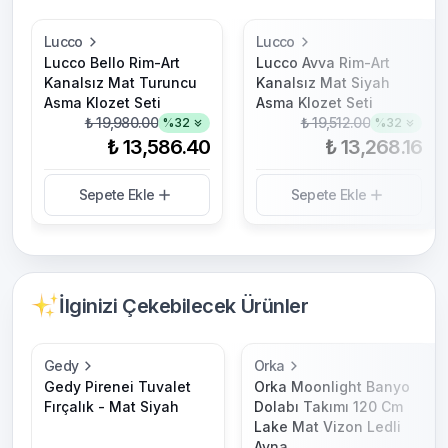
Lucco
Lucco
Lucco Bello Rim-Art
Lucco Avva Rim-Art
Kanalsız Mat Turuncu
Kanalsız Mat Siyah
Asma Klozet Seti
Asma Klozet Seti
₺ 19,980.00
₺ 19,512.00
%
32
%
32
₺ 13,586.40
₺ 13,268.16
Sepete Ekle
Sepete Ekle
İlginizi Çekebilecek Ürünler
Gedy
Orka
Gedy Pirenei Tuvalet
Orka Moonlight Banyo
Fırçalık - Mat Siyah
Dolabı Takımı 120 Cm
Lake Mat Vizon Ledli
Ayna