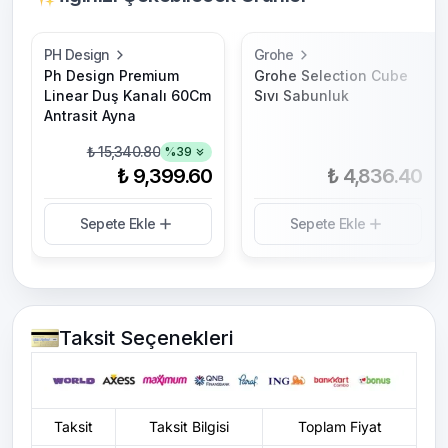
PH Design
Grohe
Ph Design Premium
Grohe Selection Cube
Linear Duş Kanalı 60Cm
Sıvı Sabunluk
Antrasit Ayna
₺ 15,340.80
%
39
₺ 9,399.60
₺ 4,836.40
Sepete Ekle
Sepete Ekle
Taksit Seçenekleri
Taksit
Taksit Bilgisi
Toplam Fiyat