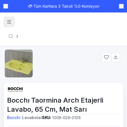
💳 Tüm Kartlara 3 Taksit %0 Komisyon
Bocchı Taormina Arch Etajerli
Lavabo, 65 Cm, Mat Sarı
/
Bocchi
Lavabolar
SKU
:
1009-026-0126