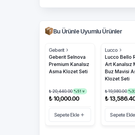
Bu Ürünle Uyumlu Ürünler
Geberit
Lucco
Geberit Selnova
Lucco Bello 
Premium Kanalsız
Art Kanalsız 
Asma Klozet Seti
Buz Mavisi 
Klozet Seti
₺ 20,440.00
₺ 19,980.00
%
51
%
3
₺ 10,000.00
₺ 13,586.4
Sepete Ekle
Sepete Ekl