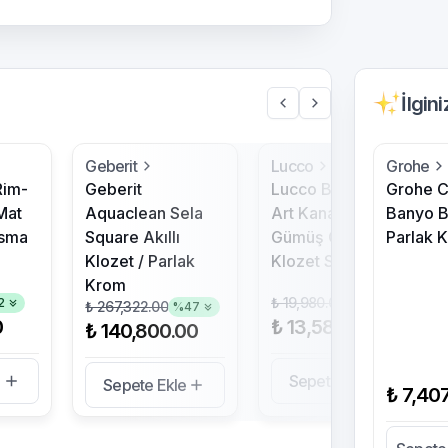
İlgin
Geberit
Lucco
Grohe
Rim-
Geberit
Lucco Bello Rim-
Grohe 
Mat
Aquaclean Sela
Art Kanalsız Mat
Banyo B
Asma
Square Akıllı
Gümüş Gri Asma
Parlak 
Klozet / Parlak
Klozet Seti
Krom
₺ 19,980.00
2
%
32
₺ 267,322.00
%
47
0
₺ 13,586.40
₺ 140,800.00
e
Sepete Ekle
Sepete Ekle
₺ 7,40