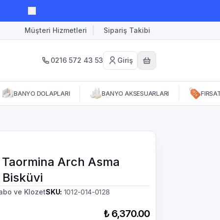
Müşteri Hizmetleri
Sipariş Takibi
0216 572 43 53
Giriş
BANYO DOLAPLARI
BANYO AKSESUARLARI
FIRSA
 Taormina Arch Asma
 Bisküvi
abo ve Klozet
SKU
:
1012-014-0128
₺ 6,370.00