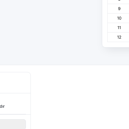
9
10
11
12
dır