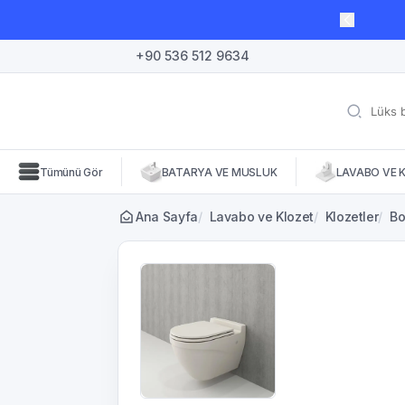
lı süre için geçerli, fırsatları kaçırmayın! 🛒
+90 536 512 9634
Tümünü Gör
BATARYA VE MUSLUK
LAVABO VE 
Ana Sayfa
/
Lavabo ve Klozet
/
Klozetler
/
Bo