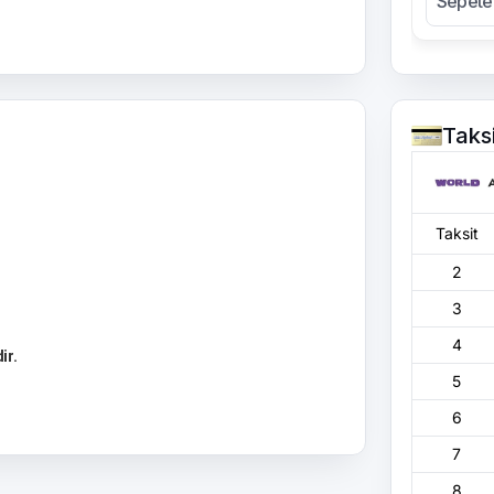
Sepete
Taks
Taksit
2
3
4
ir.
5
6
7
8