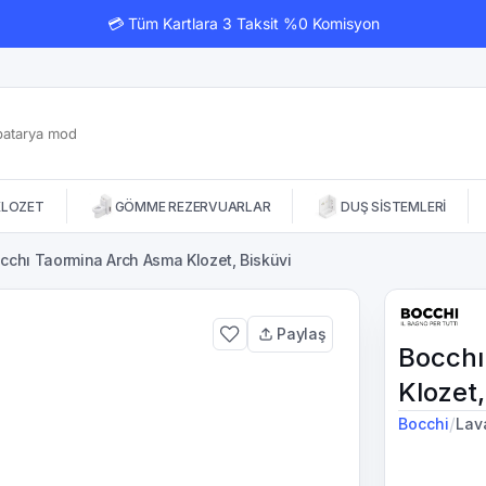
💳 Tüm Kartlara 3 Taksit %0 Komisyon
KLOZET
GÖMME REZERVUARLAR
DUŞ SİSTEMLERİ
cchı Taormina Arch Asma Klozet, Bisküvi
Paylaş
Bocchı
Klozet,
/
Bocchi
Lav