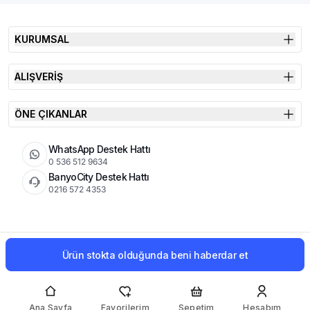
KURUMSAL
ALIŞVERİŞ
ÖNE ÇIKANLAR
WhatsApp Destek Hattı
0 536 512 9634
BanyoCity Destek Hattı
0216 572 4353
KVKK
Çerez Politikası
İade Koşulları
Ürün stokta olduğunda beni haberdar et
© 2026 Şimşek Banyo & Seramik | Tüm Hakları Saklıdır
Ana Sayfa
Favorilerim
Sepetim
Hesabım