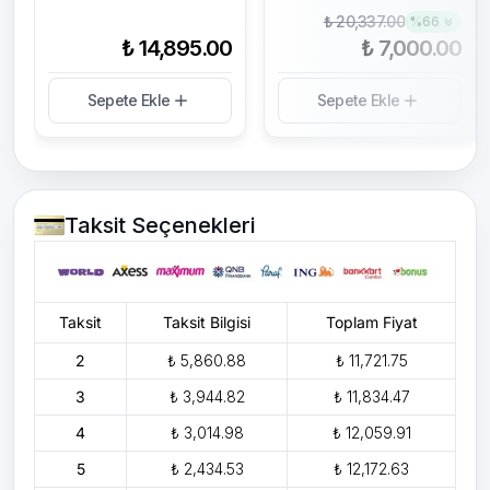
₺ 20,337.00
%
66
₺ 14,895.00
₺ 7,000.00
Sepete Ekle
Sepete Ekle
Taksit Seçenekleri
Taksit
Taksit Bilgisi
Toplam Fiyat
2
₺ 5,860.88
₺ 11,721.75
3
₺ 3,944.82
₺ 11,834.47
4
₺ 3,014.98
₺ 12,059.91
5
₺ 2,434.53
₺ 12,172.63