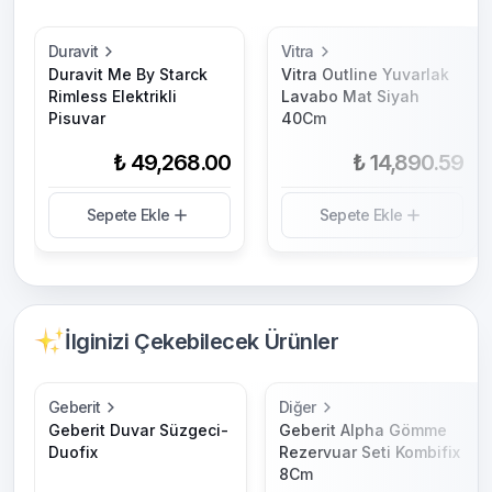
Duravit
Vitra
Duravit Me By Starck
Vitra Outline Yuvarlak
Rimless Elektrikli
Lavabo Mat Siyah
Pisuvar
40Cm
₺ 49,268.00
₺ 14,890.59
Sepete Ekle
Sepete Ekle
İlginizi Çekebilecek Ürünler
Geberit
Diğer
Geberit Duvar Süzgeci-
Geberit Alpha Gömme
Duofix
Rezervuar Seti Kombifix
8Cm