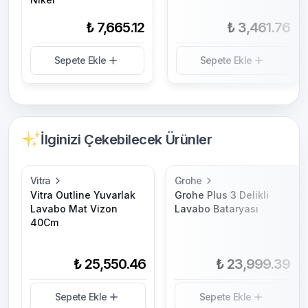
₺ 7,665.12
₺ 3,461.76
Sepete Ekle
Sepete Ekle
İlginizi Çekebilecek Ürünler
Vitra
Grohe
Vitra Outline Yuvarlak
Grohe Plus 3 Delikli
Lavabo Mat Vizon
Lavabo Bataryası
40Cm
₺ 25,550.46
₺ 23,999.39
Sepete Ekle
Sepete Ekle