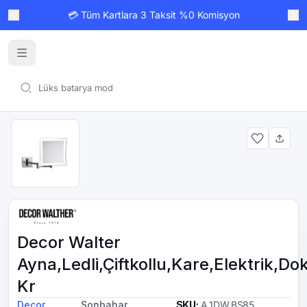
💳 Tüm Kartlara 3 Taksit %0 Komisyon
Decor Walter
Ayna,Ledli,Çiftkollu,Kare,Elektrik,D
Kr
Decor
Sonbahar
SKU
:
A.1DW.BS85