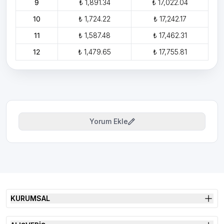
9
₺ 1,891.34
₺ 17,022.04
10
₺ 1,724.22
₺ 17,242.17
11
₺ 1,587.48
₺ 17,462.31
12
₺ 1,479.65
₺ 17,755.81
Yorum Ekle
KURUMSAL