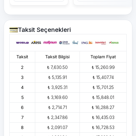
Taksit Seçenekleri
Taksit
Taksit Bilgisi
Toplam Fiyat
2
₺ 7,630.50
₺ 15,260.99
3
₺ 5,135.91
₺ 15,407.74
4
₺ 3,925.31
₺ 15,701.25
5
₺ 3,169.60
₺ 15,848.01
6
₺ 2,714.71
₺ 16,288.27
7
₺ 2,347.86
₺ 16,435.03
8
₺ 2,091.07
₺ 16,728.53