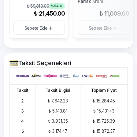
Parlak Krom
₺ 59,819.00
%
64
₺ 21,450.00
₺ 11,009.00
Sepete Ekle
Sepete Ekle
Taksit Seçenekleri
Taksit
Taksit Bilgisi
Toplam Fiyat
2
₺ 7,642.23
₺ 15,284.45
3
₺ 5,143.81
₺ 15,431.43
4
₺ 3,931.35
₺ 15,725.39
5
₺ 3,174.47
₺ 15,872.37