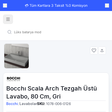
💳 Tüm Kartlara 3 Taksit %0 Komisyon
Bocchı Scala Arch Tezgah Üstü
Lavabo, 80 Cm, Gri
/
Bocchi
Lavabolar
SKU
:
1078-006-0126