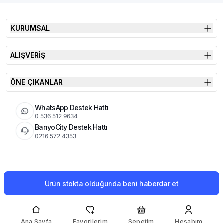
KURUMSAL
ALIŞVERİŞ
ÖNE ÇIKANLAR
WhatsApp Destek Hattı
0 536 512 9634
BanyoCity Destek Hattı
0216 572 4353
KVKK
Çerez Politikası
İade Koşulları
Ürün stokta olduğunda beni haberdar et
© 2026 Şimşek Banyo & Seramik | Tüm Hakları Saklıdır
Ana Sayfa
Favorilerim
Sepetim
Hesabım