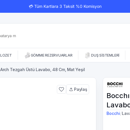
💳 Tüm Kartlara 3 Taksit %0 Komisyon
KLOZET
GÖMME REZERVUARLAR
DUŞ SİSTEMLERİ
 Arch Tezgah Üstü Lavabo, 48 Cm, Mat Yeşil
Paylaş
Bocchı
Lavabo
/
Bocchi
Lav