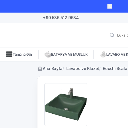
lı süre için geçerli, fırsatları kaçırmayın! 🛒
+90 536 512 9634
Tümünü Gör
BATARYA VE MUSLUK
LAVABO VE 
Ana Sayfa
/
Lavabo ve Klozet
/
Bocchı Scala