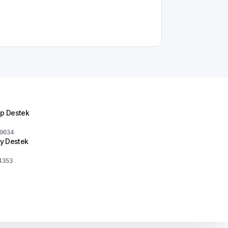
p Destek
 9634
y Destek
4353