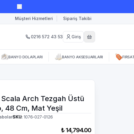
Müşteri Hizmetleri
Sipariş Takibi
0216 572 43 53
Giriş
BANYO DOLAPLARI
BANYO AKSESUARLARI
FIRSA
 Scala Arch Tezgah Üstü
, 48 Cm, Mat Yeşil
abolar
SKU
:
1076-027-0126
₺ 14,794.00