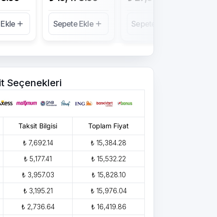
 Ekle
Sepete Ekle
Sepete Ekle
Se
it Seçenekleri
Taksit Bilgisi
Toplam Fiyat
₺ 7,692.14
₺ 15,384.28
₺ 5,177.41
₺ 15,532.22
₺ 3,957.03
₺ 15,828.10
₺ 3,195.21
₺ 15,976.04
₺ 2,736.64
₺ 16,419.86