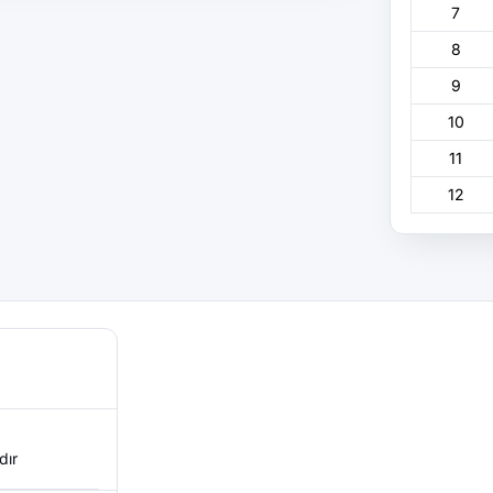
7
8
9
10
11
12
dır