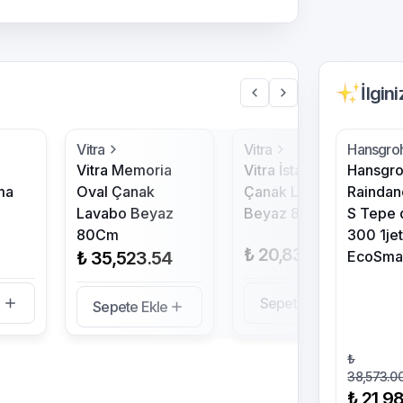
İlgin
Vitra
Vitra
Hansgro
Vitra Memoria
Vitra İstanbul Oval
Hansgr
ma
Oval Çanak
Çanak Lavabo
Raindan
Lavabo Beyaz
Beyaz 85Cm
S Tepe 
80Cm
300 1je
₺ 20,837.70
₺ 35,523.54
EcoSma
e
Sepete Ekle
Sepete Ekle
₺
38,573.0
₺ 21,9