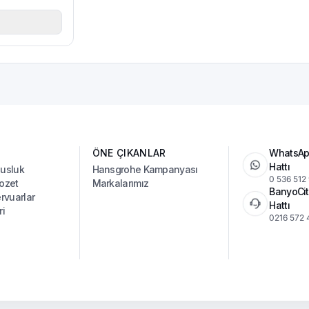
ÖNE ÇIKANLAR
WhatsAp
Hattı
Musluk
Hansgrohe Kampanyası
0 536 512
ozet
Markalarımız
BanyoCit
vuarlar
Hattı
ri
0216 572 