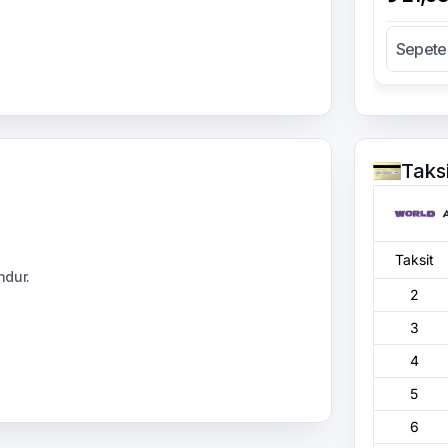
Sepete
Taks
Taksit
ndur.
2
3
4
5
6