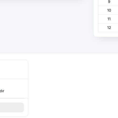
9
10
11
12
dır