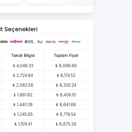
it Seçenekleri
Taksit Bilgisi
Toplam Fiyat
₺ 4,048.33
₺ 8,096.66
₺ 2,724.84
₺ 8,174.52
₺ 2,082.56
₺ 8,330.24
₺ 1,681.62
₺ 8,408.10
₺ 1,440.28
₺ 8,641.68
₺ 1,245.65
₺ 8,719.54
₺ 1,109.41
₺ 8,875.26