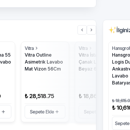
İlgin
Vitra
Vitra
Hansgro
ha 55
Vitra Outline
Vitra İstanbul
Hansgr
avabo
Asimetrik Lavabo
Çanak Lavabo
Logis D
Mat Vizon 56Cm
Beyaz 60Cm
Ankastr
Lavabo
Batarya
0
₺ 28,518.75
₺ 18,860.40
₺ 18,615.
₺ 10,61
e
Sepete Ekle
Sepete Ekle
Sepete