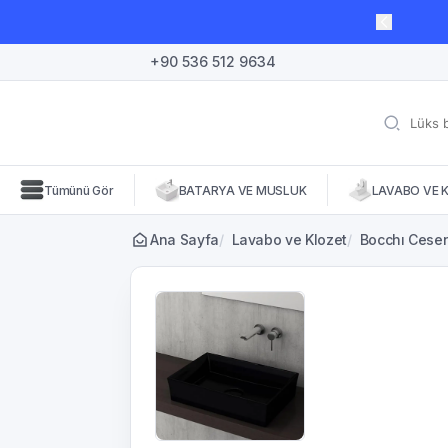
lı süre için geçerli, fırsatları kaçırmayın! 🛒
+90 536 512 9634
Tümünü Gör
BATARYA VE MUSLUK
LAVABO VE 
Ana Sayfa
/
Lavabo ve Klozet
/
Bocchı Cesen