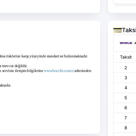
Taks
lma risklerine karşı yüzeyinde standart sır bulunmaktadır.
Taksit
 mevcut değildir.
2
 servisin iletişim bilgilerine
www.bocchi.com.tr
adresinden
3
ktadır.
4
5
6
7
8