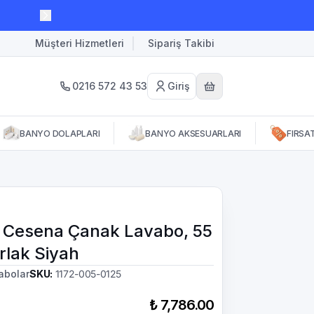
Müşteri Hizmetleri
Sipariş Takibi
0216 572 43 53
Giriş
BANYO DOLAPLARI
BANYO AKSESUARLARI
FIRSA
 Cesena Çanak Lavabo, 55
rlak Siyah
abolar
SKU
:
1172-005-0125
₺ 7,786.00