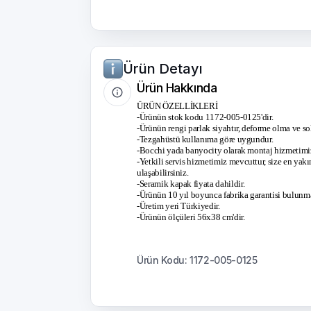
Ürün Detayı
Ürün Hakkında
ÜRÜN ÖZELLİKLERİ
-Ürünün stok kodu 1172-005-0125'dir.
-Ürünün rengi parlak siyahtır, deforme olma ve so
-Tezgahüstü kullanıma göre uygundur.
-Bocchi yada banyocity olarak montaj hizmetimiz
-Yetkili servis hizmetimiz mevcuttur, size en yakın
ulaşabilirsiniz.
-Seramik kapak fiyata dahildir.
-Ürünün 10 yıl boyunca fabrika garantisi bulunma
-Üretim yeri Türkiyedir.
-Ürünün ölçüleri 56x38 cm'dir.
Ürün Kodu: 1172-005-0125