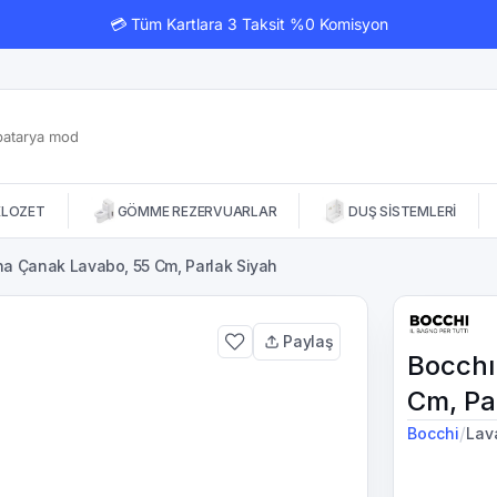
💳 Tüm Kartlara 3 Taksit %0 Komisyon
KLOZET
GÖMME REZERVUARLAR
DUŞ SİSTEMLERİ
a Çanak Lavabo, 55 Cm, Parlak Siyah
Paylaş
Bocchı
Cm, Pa
/
Bocchi
Lav