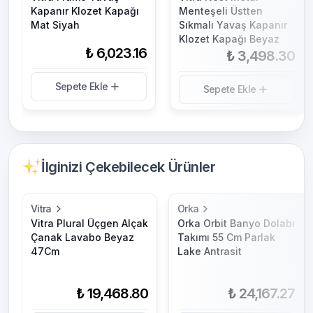
Kapanır Klozet Kapağı
Menteşeli Üstten
Mat Siyah
Sıkmalı Yavaş Kapanır
Klozet Kapağı Beyaz
₺ 6,023.16
₺ 3,498.30
Sepete Ekle
Sepete Ekle
İlginizi Çekebilecek Ürünler
Vitra
Orka
Vitra Plural Üçgen Alçak
Orka Orbit Banyo Dolabı
Çanak Lavabo Beyaz
Takımı 55 Cm Parlak
47Cm
Lake Antrasit
₺ 19,468.80
₺ 24,167.27