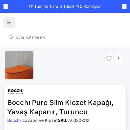
💳 Tüm Kartlara 3 Taksit %0 Komisyon
Bocchı Pure Slim Klozet Kapağı,
Yavaş Kapanır, Turuncu
/
Bocchi
Lavabo ve Klozet
SKU
:
A0330-012