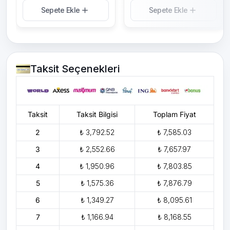
Sepete Ekle
Sepete Ekle
Taksit Seçenekleri
Taksit
Taksit Bilgisi
Toplam Fiyat
2
₺ 3,792.52
₺ 7,585.03
3
₺ 2,552.66
₺ 7,657.97
4
₺ 1,950.96
₺ 7,803.85
5
₺ 1,575.36
₺ 7,876.79
6
₺ 1,349.27
₺ 8,095.61
7
₺ 1,166.94
₺ 8,168.55