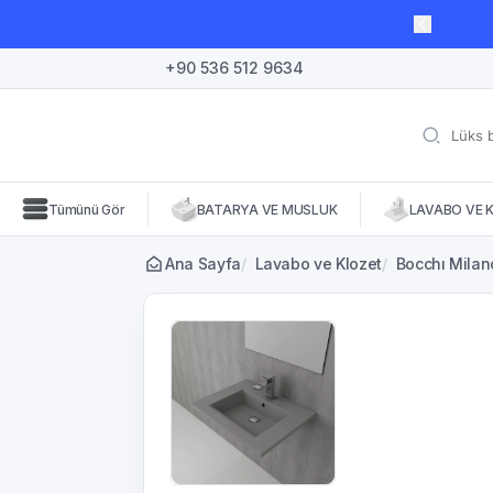
lı süre için geçerli, fırsatları kaçırmayın! 🛒
+90 536 512 9634
Tümünü Gör
BATARYA VE MUSLUK
LAVABO VE 
Ana Sayfa
/
Lavabo ve Klozet
/
Bocchı Milano