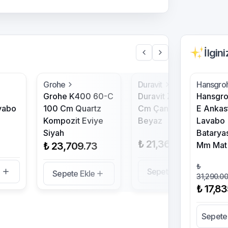
İlgin
Grohe
Duravit
Hansgro
Grohe K400 60-C
Duravit Zencha 55
Hansgro
vabo
100 Cm Quartz
Cm Çanak Lavabo
E Ankas
Kompozit Eviye
Beyaz
Lavabo
Siyah
Batarya
₺ 21,364.00
₺ 23,709.73
Mm Mat 
₺
e
Sepete Ekle
Sepete Ekle
31,290.0
₺ 17,8
Sepete