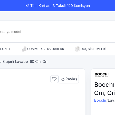
💳 Tüm Kartlara 3 Taksit %0 Komisyon
KLOZET
GÖMME REZERVUARLAR
DUŞ SİSTEMLERİ
 Etajerli Lavabo, 60 Cm, Gri
Paylaş
Bocchı 
Cm, Gr
/
Bocchi
Lav