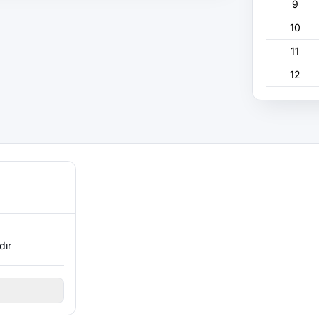
9
10
11
12
dır