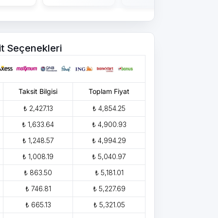
it Seçenekleri
Taksit Bilgisi
Toplam Fiyat
₺ 2,427.13
₺ 4,854.25
₺ 1,633.64
₺ 4,900.93
₺ 1,248.57
₺ 4,994.29
₺ 1,008.19
₺ 5,040.97
₺ 863.50
₺ 5,181.01
₺ 746.81
₺ 5,227.69
₺ 665.13
₺ 5,321.05