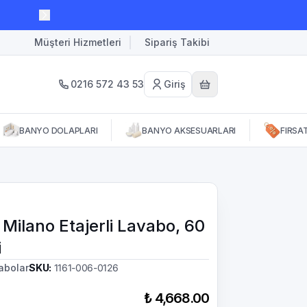
Müşteri Hizmetleri
Sipariş Takibi
0216 572 43 53
Giriş
BANYO DOLAPLARI
BANYO AKSESUARLARI
FIRSA
Milano Etajerli Lavabo, 60
i
abolar
SKU
:
1161-006-0126
₺ 4,668.00