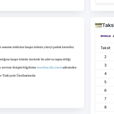
Taks
 sararma risklerine karşın ürünün yüzeyi parlak krom'dur.
Taksit
2
sılığına karşın ürünün üzerinde bir adet su taşma deliği
3
 servisin iletişim bilgilerine
www.bocchi.com.tr
adresinden
4
 ve Türkiyede Üretilmektedir.
5
6
7
8