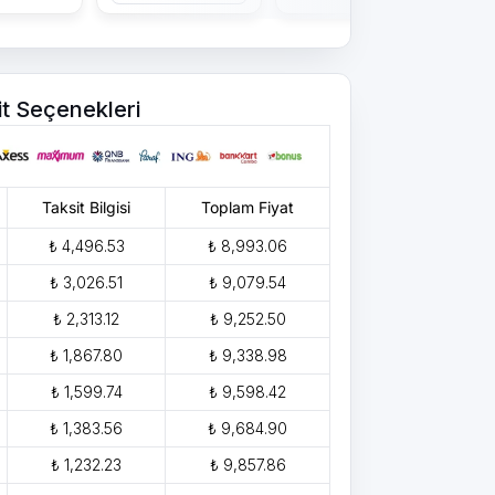
it Seçenekleri
Taksit Bilgisi
Toplam Fiyat
₺ 4,496.53
₺ 8,993.06
₺ 3,026.51
₺ 9,079.54
₺ 2,313.12
₺ 9,252.50
₺ 1,867.80
₺ 9,338.98
₺ 1,599.74
₺ 9,598.42
₺ 1,383.56
₺ 9,684.90
₺ 1,232.23
₺ 9,857.86