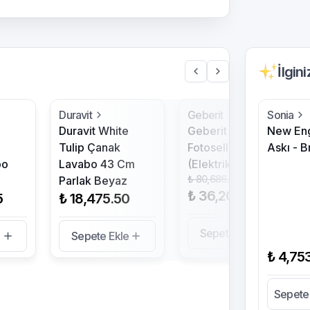
İlgin
Duravit
Geberit
Sonia
e
Duravit White
Geberit Selva
New En
Tulip Çanak
Fotoselli Pisuvar
Askı - 
bo
Lavabo 43 Cm
(Elektrikli)
₺ 80,686.00
Parlak Beyaz
%
55
₺ 36,200.00
5
₺ 18,475.50
Sepete Ekle
e
Sepete Ekle
₺ 4,75
Sepete