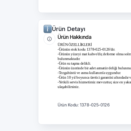
Ürün Detayı
Ürün Hakkında
ÜRÜN ÖZELLİKLERİ
-Ürünün stok kodu 1378-025-0126'dir.
-Ürünün yüzeyi mat kahve'dir, deforme olma solma
bulunmaktadır.
-Ürün su taşma delikli.
-Ürünün üzerinde bir adet armatür deliği bulunma
-Tezgahüstü ve asma kullanım'a uygundur.
-Ürün 10 yıl boyunca üretici garantisi altındadır
-Yetkili servis hizmetimiz mevcuttur, size en yakın
ulaşabilirsiniz.
Ürün Kodu: 1378-025-0126