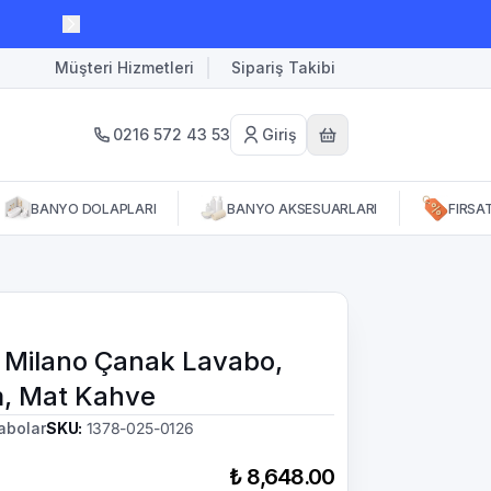
Müşteri Hizmetleri
Sipariş Takibi
0216 572 43 53
Giriş
BANYO DOLAPLARI
BANYO AKSESUARLARI
FIRSA
 Milano Çanak Lavabo,
, Mat Kahve
abolar
SKU
:
1378-025-0126
₺ 8,648.00