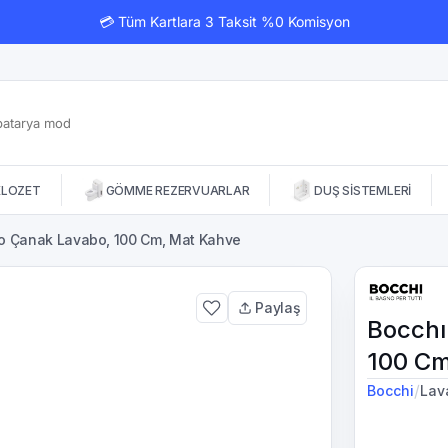
💳 Tüm Kartlara 3 Taksit %0 Komisyon
KLOZET
GÖMME REZERVUARLAR
DUŞ SİSTEMLERİ
o Çanak Lavabo, 100 Cm, Mat Kahve
Paylaş
Bocchı
100 Cm
/
Bocchi
Lav