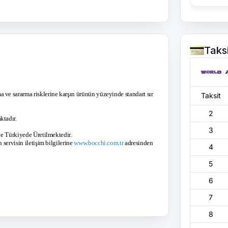
Taks
 ve sararma risklerine karşın ürünün yüzeyinde standart sır
Taksit
2
ktadır.
3
 ve Türkiyede Üretilmektedir.
 servisin iletişim bilgilerine
www.bocchi.com.tr
adresinden
4
5
6
7
8