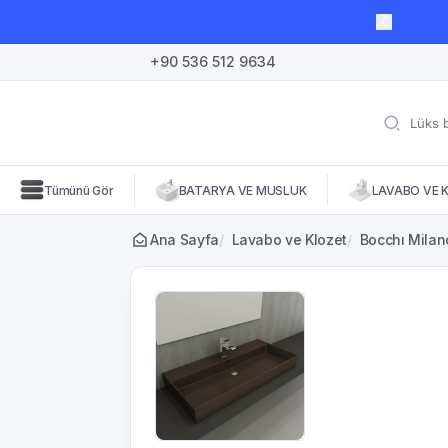
lı süre için geçerli, fırsatları kaçırmayın! 🛒
+90 536 512 9634
Tümünü Gör
BATARYA VE MUSLUK
LAVABO VE 
Ana Sayfa
/
Lavabo ve Klozet
/
Bocchı Milan