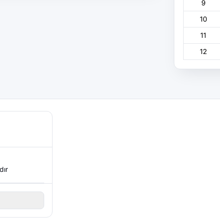
9
10
11
12
dır