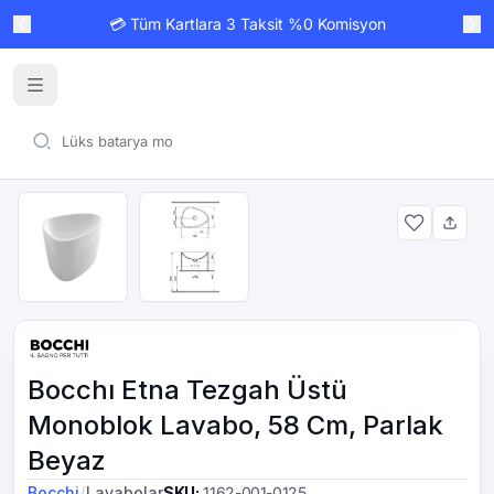
💳 Tüm Kartlara 3 Taksit %0 Komisyon
Bocchı Etna Tezgah Üstü
Monoblok Lavabo, 58 Cm, Parlak
Beyaz
/
Bocchi
Lavabolar
SKU
:
1162-001-0125