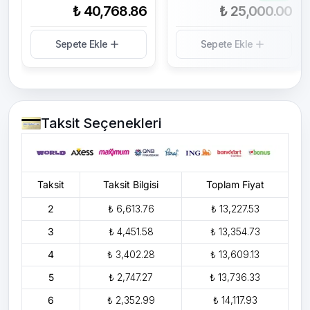
₺ 40,768.86
₺ 25,000.00
Sepete Ekle
Sepete Ekle
Taksit Seçenekleri
Taksit
Taksit Bilgisi
Toplam Fiyat
2
₺ 6,613.76
₺ 13,227.53
3
₺ 4,451.58
₺ 13,354.73
4
₺ 3,402.28
₺ 13,609.13
5
₺ 2,747.27
₺ 13,736.33
6
₺ 2,352.99
₺ 14,117.93