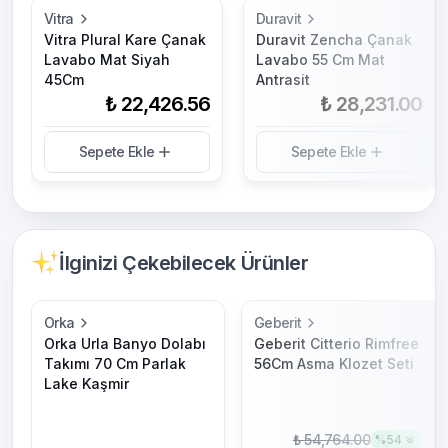
Vitra
Duravit
Vitra Plural Kare Çanak
Duravit Zencha Çanak
Lavabo Mat Siyah
Lavabo 55 Cm Mat
45Cm
Antrasit
₺ 22,426.56
₺ 28,231.00
Sepete Ekle
Sepete Ekle
İlginizi Çekebilecek Ürünler
Orka
Geberit
Orka Urla Banyo Dolabı
Geberit Citterio Rimfree
Takımı 70 Cm Parlak
56Cm Asma Klozet Seti
Lake Kaşmir
₺ 54,764.00
%
54