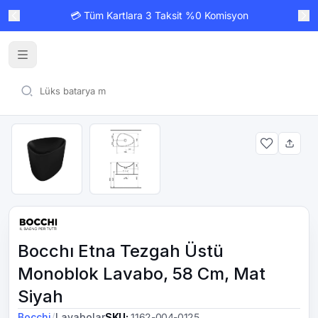
💳 Tüm Kartlara 3 Taksit %0 Komisyon
Bocchı Etna Tezgah Üstü
Monoblok Lavabo, 58 Cm, Mat
Siyah
/
Bocchi
Lavabolar
SKU
:
1162-004-0125