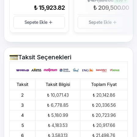
₺ 471,884.00
%
56
₺ 15,923.82
₺ 209,500.00
Sepete Ekle
Sepete Ekle
Taksit Seçenekleri
Taksit
Taksit Bilgisi
Toplam Fiyat
2
₺ 10,071.43
₺ 20,142.86
3
₺ 6,778.85
₺ 20,336.56
4
₺ 5,180.99
₺ 20,723.96
5
₺ 4,183.53
₺ 20,917.66
6
₺ 3,583.13
₺ 21,498.76