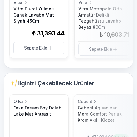
Vitra
Vitra
Vitra Plural Yüksek
Vitra Metropole Orta
Çanak Lavabo Mat
Armatür Delikli
Siyah 45Cm
Tezgahüstü Lavabo
Beyaz 80Cm
₺ 31,393.44
₺ 10,603.71
Sepete Ekle
Sepete Ekle
İlginizi Çekebilecek Ürünler
Orka
Geberit
Orka Dream Boy Dolabı
Geberit Aquaclean
Lake Mat Antrasit
Mera Comfort Parlak
Krom Akıllı Klozet