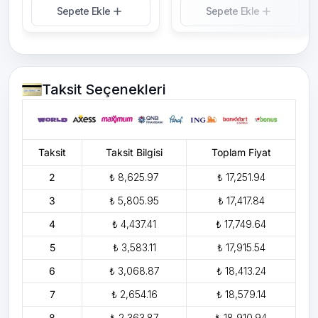
Sepete Ekle
Sepete Ekle
Taksit Seçenekleri
Taksit
Taksit Bilgisi
Toplam Fiyat
2
₺ 8,625.97
₺ 17,251.94
3
₺ 5,805.95
₺ 17,417.84
4
₺ 4,437.41
₺ 17,749.64
5
₺ 3,583.11
₺ 17,915.54
6
₺ 3,068.87
₺ 18,413.24
7
₺ 2,654.16
₺ 18,579.14
8
₺ 2,363.87
₺ 18,910.94