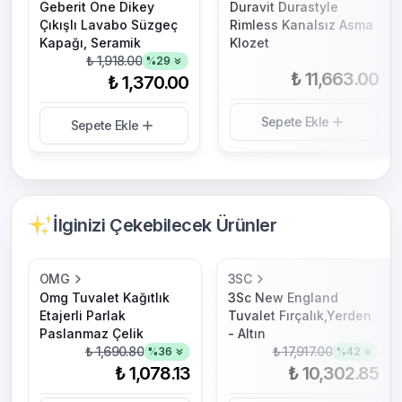
Geberit One Dikey
Duravit Durastyle
Çıkışlı Lavabo Süzgeç
Rimless Kanalsız Asma
Kapağı, Seramik
Klozet
₺ 1,918.00
%
29
₺ 11,663.00
₺ 1,370.00
Sepete Ekle
Sepete Ekle
İlginizi Çekebilecek Ürünler
OMG
3SC
Omg Tuvalet Kağıtlık
3Sc New England
Etajerli Parlak
Tuvalet Fırçalık,Yerden
Paslanmaz Çelik
- Altın
₺ 1,690.80
₺ 17,917.00
%
36
%
42
₺ 1,078.13
₺ 10,302.85