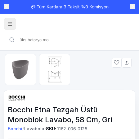
💳 Tüm Kartlara 3 Taksit %0 Komisyon
Bocchı Etna Tezgah Üstü
Monoblok Lavabo, 58 Cm, Gri
/
Bocchi
Lavabolar
SKU
:
1162-006-0125