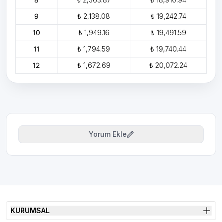
9
₺ 2,138.08
₺ 19,242.74
10
₺ 1,949.16
₺ 19,491.59
11
₺ 1,794.59
₺ 19,740.44
12
₺ 1,672.69
₺ 20,072.24
Yorum Ekle
KURUMSAL