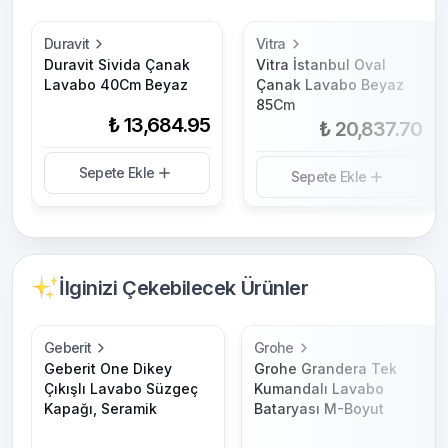
Duravit
Vitra
Duravit Sivida Çanak
Vitra İstanbul Oval
Lavabo 40Cm Beyaz
Çanak Lavabo Beyaz
85Cm
₺ 13,684.95
₺ 20,837.70
Sepete Ekle
Sepete Ekle
İlginizi Çekebilecek Ürünler
Geberit
Grohe
Geberit One Dikey
Grohe Grandera Tek
Çıkışlı Lavabo Süzgeç
Kumandalı Lavabo
Kapağı, Seramik
Bataryası M-Boyut