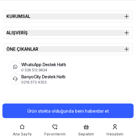
KURUMSAL
ALIŞVERİŞ
ÖNE ÇIKANLAR
WhatsApp Destek Hattı
0 536 512 9634
BanyoCity Destek Hattı
0216 572 4353
KVKK
Çerez Politikası
İade Koşulları
Ürün stokta olduğunda beni haberdar et
© 2026 Şimşek Banyo & Seramik | Tüm Hakları Saklıdır
Ana Sayfa
Favorilerim
Sepetim
Hesabım