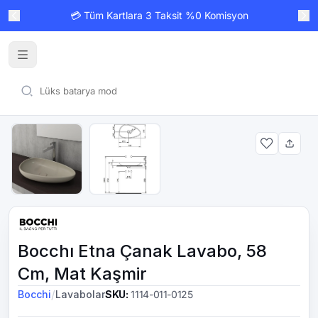
💳 Tüm Kartlara 3 Taksit %0 Komisyon
Bocchı Etna Çanak Lavabo, 58
Cm, Mat Kaşmir
/
Bocchi
Lavabolar
SKU
:
1114-011-0125