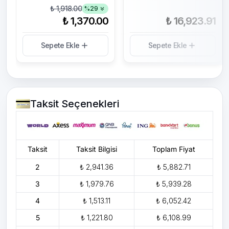
₺ 1,918.00
%
29
₺ 1,370.00
₺ 16,923.91
Sepete Ekle
Sepete Ekle
Taksit Seçenekleri
Taksit
Taksit Bilgisi
Toplam Fiyat
2
₺ 2,941.36
₺ 5,882.71
3
₺ 1,979.76
₺ 5,939.28
4
₺ 1,513.11
₺ 6,052.42
5
₺ 1,221.80
₺ 6,108.99