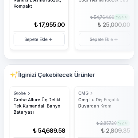
Kompakt
₺ 54,764.00
%
54
₺ 17,955.00
₺ 25,000.00
Sepete Ekle
Sepete Ekle
İlginizi Çekebilecek Ürünler
Grohe
OMG
Grohe Allure Üç Delikli
Omg Lu Diş Fırçalık
Tek Kumandalı Banyo
Duvardan Krom
Bataryası
₺ 2,857.20
%
2
₺ 54,689.58
₺ 2,809.35