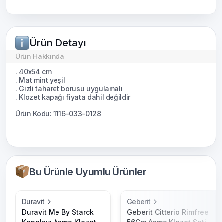
Ürün Detayı
Ürün Hakkında
. 40x54 cm
. Mat mint yeşil
. Gizli taharet borusu uygulamalı
. Klozet kapağı fiyata dahil değildir
Ürün Kodu: 1116-033-0128
Bu Ürünle Uyumlu Ürünler
Duravit
Geberit
Duravit Me By Starck
Geberit Citterio Rimfree
Kanalsız Asma Klozet,
56Cm Asma Klozet Seti