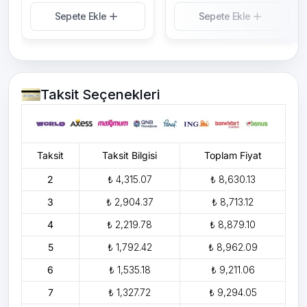
Sepete Ekle
Sepete Ekle
Taksit Seçenekleri
Taksit
Taksit Bilgisi
Toplam Fiyat
2
₺ 4,315.07
₺ 8,630.13
3
₺ 2,904.37
₺ 8,713.12
4
₺ 2,219.78
₺ 8,879.10
5
₺ 1,792.42
₺ 8,962.09
6
₺ 1,535.18
₺ 9,211.06
7
₺ 1,327.72
₺ 9,294.05