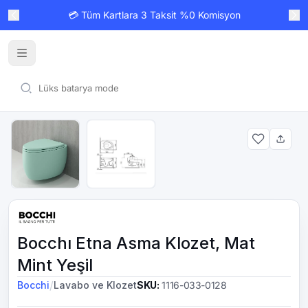
💳 Tüm Kartlara 3 Taksit %0 Komisyon
Bocchı Etna Asma Klozet, Mat
Mint Yeşil
/
Bocchi
Lavabo ve Klozet
SKU
:
1116-033-0128