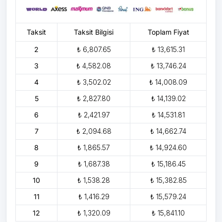
Taksit
Taksit Bilgisi
Toplam Fiyat
2
₺ 6,807.65
₺ 13,615.31
3
₺ 4,582.08
₺ 13,746.24
4
₺ 3,502.02
₺ 14,008.09
5
₺ 2,827.80
₺ 14,139.02
6
₺ 2,421.97
₺ 14,531.81
7
₺ 2,094.68
₺ 14,662.74
8
₺ 1,865.57
₺ 14,924.60
9
₺ 1,687.38
₺ 15,186.45
10
₺ 1,538.28
₺ 15,382.85
11
₺ 1,416.29
₺ 15,579.24
12
₺ 1,320.09
₺ 15,841.10