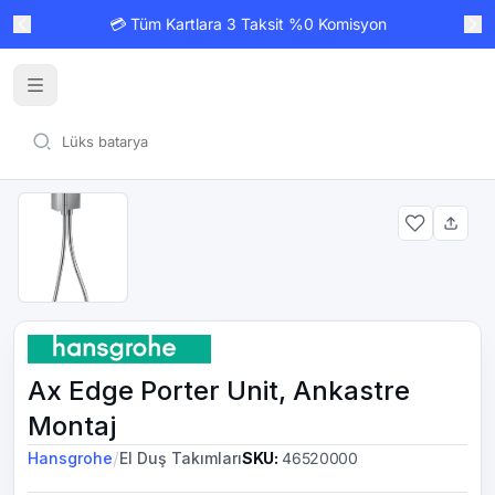
💳 Tüm Kartlara 3 Taksit %0 Komisyon
Ax Edge Porter Unit, Ankastre
Montaj
/
Hansgrohe
El Duş Takımları
SKU
:
46520000