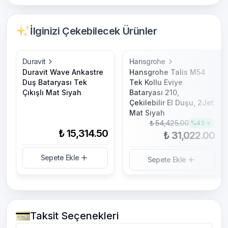
İlginizi Çekebilecek Ürünler
Duravit
Hansgrohe
Duravit Wave Ankastre
Hansgrohe Talis M54
Duş Bataryası Tek
Tek Kollu Eviye
Çıkışlı Mat Siyah
Bataryası 210,
Çekilebilir El Duşu, 2Jet
Mat Siyah
₺ 54,425.00
%
43
₺ 15,314.50
₺ 31,022.00
Sepete Ekle
Sepete Ekle
Taksit Seçenekleri