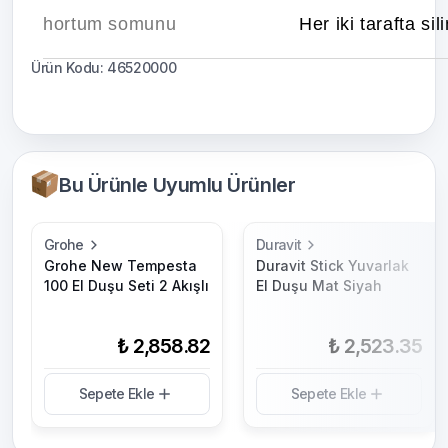
hortum somunu
Her iki tarafta si
Ürün Kodu: 46520000
Bu Ürünle Uyumlu Ürünler
Grohe
Duravit
Grohe New Tempesta
Duravit Stick Yuvarlak
100 El Duşu Seti 2 Akışlı
El Duşu Mat Siyah
₺ 2,858.82
₺ 2,523.35
Sepete Ekle
Sepete Ekle