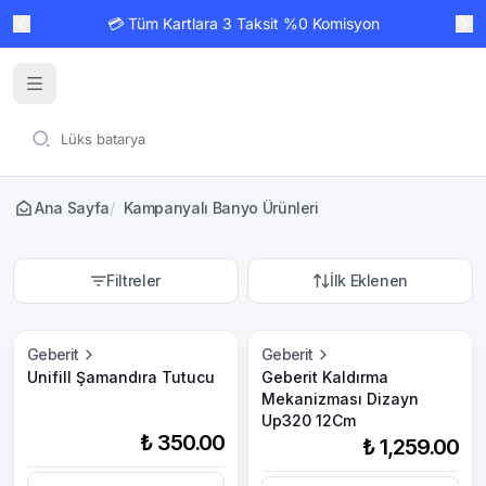
💳 Tüm Kartlara 3 Taksit %0 Komisyon
Ana Sayfa
/
Kampanyalı Banyo Ürünleri
Filtreler
İlk Eklenen
Geberit
Geberit
Unifill Şamandıra Tutucu
Geberit Kaldırma
Mekanizması Dizayn
Up320 12Cm
₺ 350.00
₺ 1,259.00