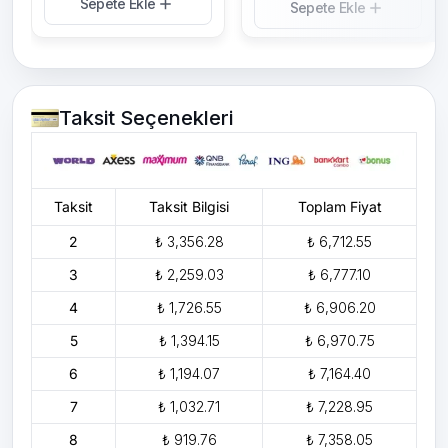
Sepete Ekle
Sepete Ekle
Taksit Seçenekleri
Taksit
Taksit Bilgisi
Toplam Fiyat
2
₺ 3,356.28
₺ 6,712.55
3
₺ 2,259.03
₺ 6,777.10
4
₺ 1,726.55
₺ 6,906.20
5
₺ 1,394.15
₺ 6,970.75
6
₺ 1,194.07
₺ 7,164.40
7
₺ 1,032.71
₺ 7,228.95
8
₺ 919.76
₺ 7,358.05