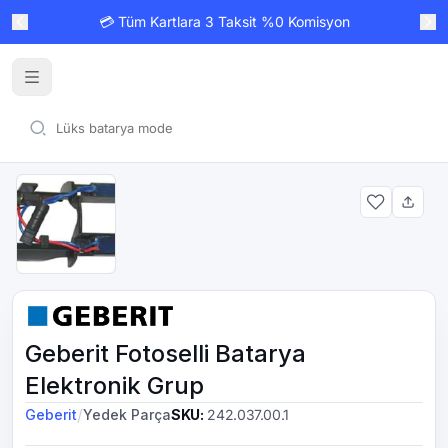
💳 Tüm Kartlara 3 Taksit %0 Komisyon
Geberit Fotoselli Batarya
Elektronik Grup
/
Geberit
Yedek Parça
SKU
:
242.037.00.1