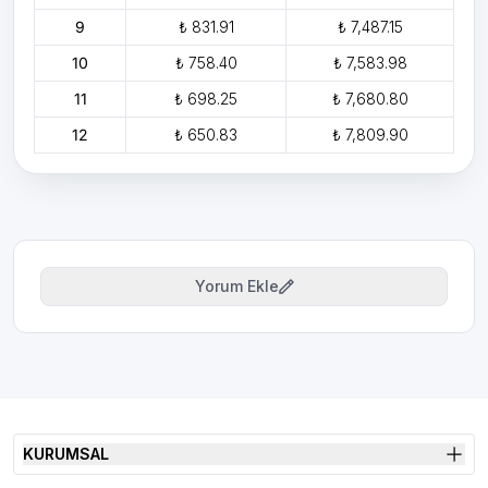
9
₺ 831.91
₺ 7,487.15
10
₺ 758.40
₺ 7,583.98
11
₺ 698.25
₺ 7,680.80
12
₺ 650.83
₺ 7,809.90
Yorum Ekle
KURUMSAL