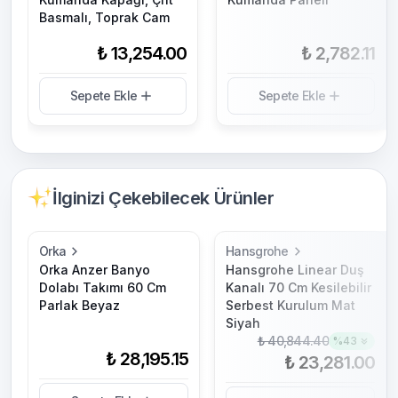
Basmalı, Toprak Cam
₺ 13,254.00
₺ 2,782.11
Sepete Ekle
Sepete Ekle
İlginizi Çekebilecek Ürünler
Orka
Hansgrohe
Orka Anzer Banyo
Hansgrohe Linear Duş
Dolabı Takımı 60 Cm
Kanalı 70 Cm Kesilebilir
Parlak Beyaz
Serbest Kurulum Mat
Siyah
₺ 40,844.40
%
43
₺ 28,195.15
₺ 23,281.00