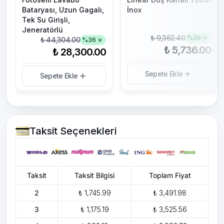
Bataryası, Uzun Gagalı,
İnox
Tek Su Girişli,
Jeneratörlü
₺ 9,362.40
%
39
₺ 44,304.00
%
36
₺ 5,736.00
₺ 28,300.00
Sepete Ekle
Sepete Ekle
Taksit Seçenekleri
Taksit
Taksit Bilgisi
Toplam Fiyat
2
₺ 1,745.99
₺ 3,491.98
3
₺ 1,175.19
₺ 3,525.56