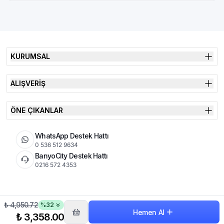
KURUMSAL
ALIŞVERİŞ
ÖNE ÇIKANLAR
WhatsApp Destek Hattı
0 536 512 9634
BanyoCity Destek Hattı
0216 572 4353
₺ 4,950.72
%
32
KVKK
Çerez Politikası
İade Koşulları
Hemen Al
© 2026 Şimşek Banyo & Seramik | Tüm Hakları Saklıdır
₺ 3,358.00