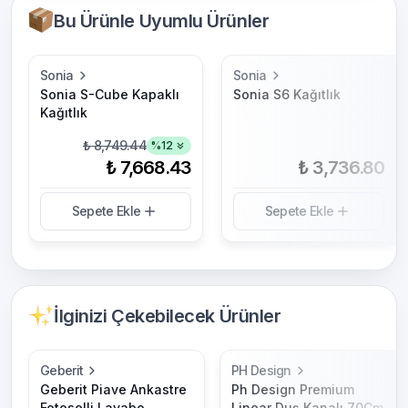
Bu Ürünle Uyumlu Ürünler
Sonia
Sonia
Sonia S-Cube Kapaklı
Sonia S6 Kağıtlık
Kağıtlık
₺ 8,749.44
%
12
₺ 7,668.43
₺ 3,736.80
Sepete Ekle
Sepete Ekle
İlginizi Çekebilecek Ürünler
Geberit
PH Design
Geberit Piave Ankastre
Ph Design Premium
Fotoselli Lavabo
Linear Duş Kanalı 70Cm