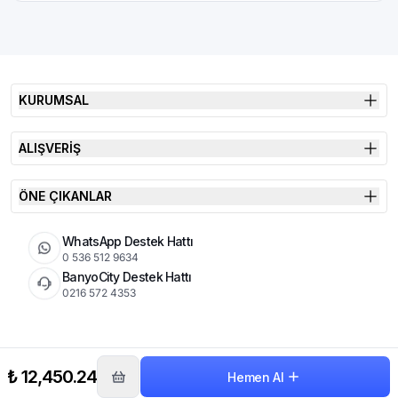
KURUMSAL
ALIŞVERİŞ
ÖNE ÇIKANLAR
WhatsApp Destek Hattı
0 536 512 9634
BanyoCity Destek Hattı
0216 572 4353
KVKK
Çerez Politikası
İade Koşulları
₺ 12,450.24
Hemen Al
© 2026 Şimşek Banyo & Seramik | Tüm Hakları Saklıdır