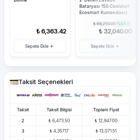
Bataryası 150 Coolstart
Ecosmart Kumandasız
₺ 56,210.00
%
43
₺ 6,363.42
₺ 32,040.00
Sepete Ekle
Sepete Ekle
Taksit Seçenekleri
Taksit
Taksit Bilgisi
Toplam Fiyat
2
₺ 6,473.50
₺ 12,947.00
3
₺ 4,357.17
₺ 13,071.51