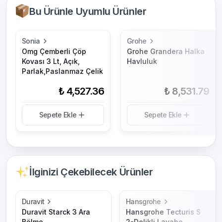
Bu Ürünle Uyumlu Ürünler
Sonia
Grohe
Omg Çemberli Çöp
Grohe Grandera Halka
Kovası 3 Lt, Açık,
Havluluk
Parlak,Paslanmaz Çelik
₺ 4,527.36
₺ 8,531.79
Sepete Ekle
Sepete Ekle
İlginizi Çekebilecek Ürünler
Duravit
Hansgrohe
Duravit Starck 3 Ara
Hansgrohe Tecturis S
Bölme
2-Delikli Lavabo