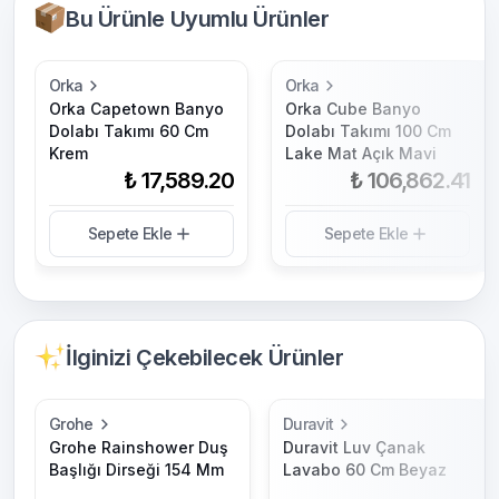
Bu Ürünle Uyumlu Ürünler
Orka
Orka
Orka Capetown Banyo
Orka Cube Banyo
Dolabı Takımı 60 Cm
Dolabı Takımı 100 Cm
Krem
Lake Mat Açık Mavi
₺ 17,589.20
₺ 106,862.41
Sepete Ekle
Sepete Ekle
İlginizi Çekebilecek Ürünler
Grohe
Duravit
Grohe Rainshower Duş
Duravit Luv Çanak
Başlığı Dirseği 154 Mm
Lavabo 60 Cm Beyaz