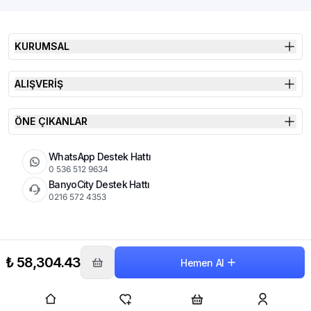
KURUMSAL
ALIŞVERİŞ
ÖNE ÇIKANLAR
WhatsApp Destek Hattı
0 536 512 9634
BanyoCity Destek Hattı
0216 572 4353
KVKK
Çerez Politikası
İade Koşulları
₺ 58,304.43
Hemen Al
© 2026 Şimşek Banyo & Seramik | Tüm Hakları Saklıdır