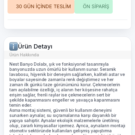
30 GÜN İÇİNDE TESLİM
ÖN SİPARİŞ
Ürün Detayı
Ürün Hakkında
Nest Banyo Dolabı, şık ve fonksiyonel tasarımıyla
banyonuzda uzun ömürlü bir kullanım sunar. Seramik
lavabosu, hijyenik bir deneyim sağlarken, kaliteli astar ve
boyalar sayesinde zamanla renk değiştirmez ve her
zaman ilk günkü taze görünümünü korur. Çekmecelerin
tam açılabilme özelliği, iç alanın her köşesine rahatça
erişim sağlar, frenli raylar ise çekmecelerin sert bir
şekilde kapanmasını engeller ve yavaşça kapanmasını
temin eder.
Asma montaj sistemi, güvenli bir kullanım deneyimi
sunarken aynalar, su sıçramalarına karşı dayanıklı bir
yapıya sahiptir. Aynalar ekolojik malzemelerle üretilmiş
olup, zararlı kimyasallar içermez. Ayrıca, aynaların montajı
otomotiv sektöründe kullanılan gelişmiş yapıştırma