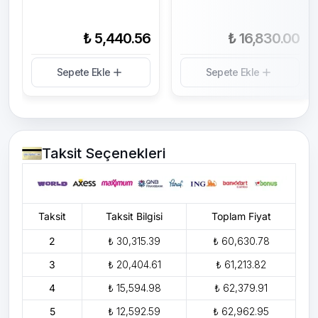
₺ 5,440.56
₺ 16,830.00
Sepete Ekle
Sepete Ekle
Taksit Seçenekleri
Taksit
Taksit Bilgisi
Toplam Fiyat
2
₺ 30,315.39
₺ 60,630.78
3
₺ 20,404.61
₺ 61,213.82
4
₺ 15,594.98
₺ 62,379.91
5
₺ 12,592.59
₺ 62,962.95