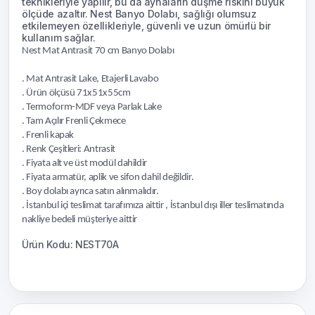
teknikleriyle yapılır, bu da aynaların düşme riskini büyük
ölçüde azaltır. Nest Banyo Dolabı, sağlığı olumsuz
etkilemeyen özellikleriyle, güvenli ve uzun ömürlü bir
kullanım sağlar.
Nest Mat Antrasit 70 cm Banyo Dolabı
. Mat Antrasit Lake, Etajerli Lavabo
. Ürün ölçüsü 71x51x55cm
. Termoform-MDF veya Parlak Lake
. Tam Açılır Frenli Çekmece
. Frenli kapak
. Renk Çeşitleri: Antrasit
. Fiyata alt ve üst modül dahildir
. Fiyata armatür, aplik ve sifon dahil değildir.
. Boy dolabı ayrıca satın alınmalıdır.
. İstanbul içi teslimat tarafımıza aittir , İstanbul dışı iller teslimatında
nakliye bedeli müşteriye aittir
Ürün Kodu: NEST70A