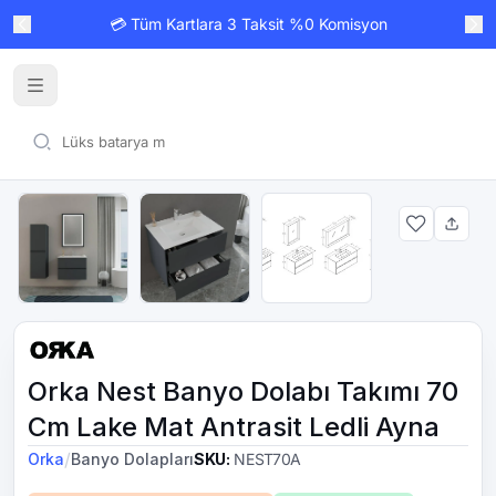
💳 Tüm Kartlara 3 Taksit %0 Komisyon
Orka Nest Banyo Dolabı Takımı 70
Cm Lake Mat Antrasit Ledli Ayna
/
Orka
Banyo Dolapları
SKU
:
NEST70A