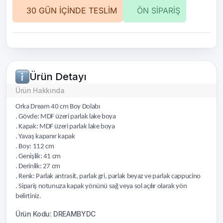
30 GÜN İÇİNDE TESLİM
ÖN SİPARİŞ
Ürün Detayı
Ürün Hakkında
Orka Dream 40 cm Boy Dolabı
. Gövde: MDF üzeri parlak lake boya
. Kapak: MDF üzeri parlak lake boya
. Yavaş kapanır kapak
. Boy: 112 cm
. Genişlik: 41 cm
. Derinlik: 27 cm
. Renk: Parlak antrasit, parlak gri, parlak beyaz ve parlak cappucino
. Sipariş notunuza kapak yönünü sağ veya sol açılır olarak yön
belirtiniz.
Ürün Kodu: DREAMBYDC