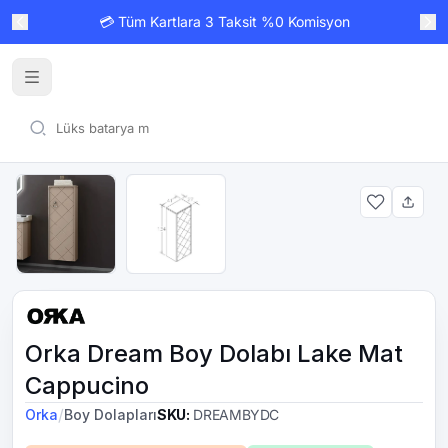
💳 Tüm Kartlara 3 Taksit %0 Komisyon
Orka Dream Boy Dolabı Lake Mat
Cappucino
/
Orka
Boy Dolapları
SKU
:
DREAMBYDC