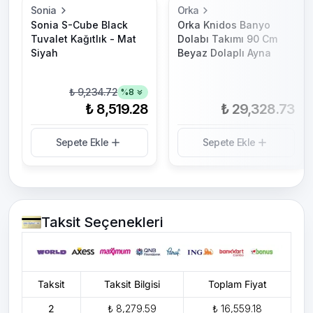
Sonia
Orka
Sonia S-Cube Black
Orka Knidos Banyo
Tuvalet Kağıtlık - Mat
Dolabı Takımı 90 Cm
Siyah
Beyaz Dolaplı Ayna
₺ 9,234.72
%
8
₺ 8,519.28
₺ 29,328.73
Sepete Ekle
Sepete Ekle
Taksit Seçenekleri
Taksit
Taksit Bilgisi
Toplam Fiyat
2
₺ 8,279.59
₺ 16,559.18