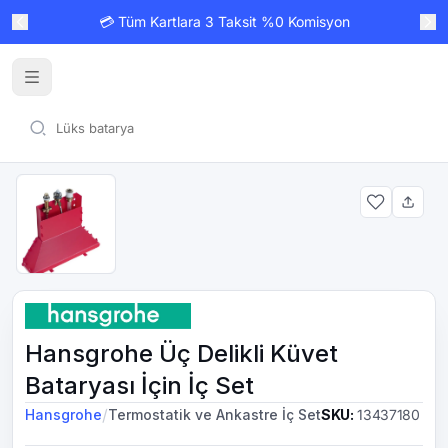
💳 Tüm Kartlara 3 Taksit %0 Komisyon
Hansgrohe Üç Delikli Küvet
Bataryası İçin İç Set
/
Hansgrohe
Termostatik ve Ankastre İç Set
SKU
:
13437180