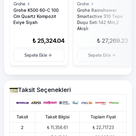
Grohe
Grohe
Grohe K500 60-C 100
Grohe Rainshower
Cm Quartz Kompozit
Smartactive 310 Tepe
Eviye Siyah
Duşu Seti 142 Mm,2
Akışlı
₺ 25,324.04
₺ 27,269.23
Sepete Ekle
Sepete Ekle
Taksit Seçenekleri
Taksit
Taksit Bilgisi
Toplam Fiyat
2
₺ 11,358.61
₺ 22,717.23