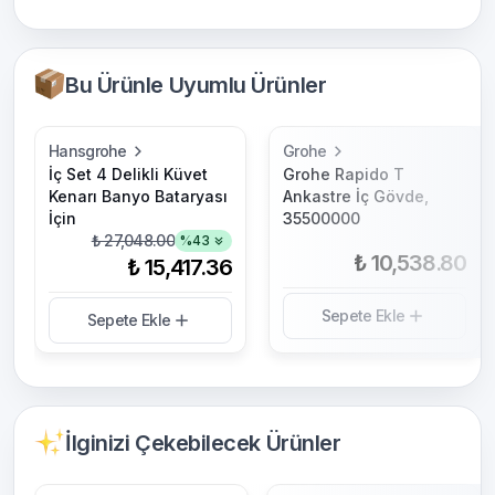
Bu Ürünle Uyumlu Ürünler
Hansgrohe
Grohe
İç Set 4 Delikli Küvet
Grohe Rapido T
Kenarı Banyo Bataryası
Ankastre İç Gövde,
İçin
35500000
₺ 27,048.00
%
43
₺ 10,538.80
₺ 15,417.36
Sepete Ekle
Sepete Ekle
İlginizi Çekebilecek Ürünler