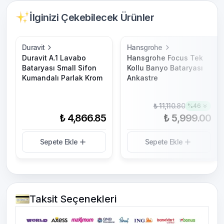
İlginizi Çekebilecek Ürünler
Duravit
Hansgrohe
Duravit A.1 Lavabo
Hansgrohe Focus Tek
Bataryası Small Sifon
Kollu Banyo Bataryası
Kumandalı Parlak Krom
Ankastre
₺ 11,110.80
%
46
₺ 4,866.85
₺ 5,999.00
Sepete Ekle
Sepete Ekle
Taksit Seçenekleri