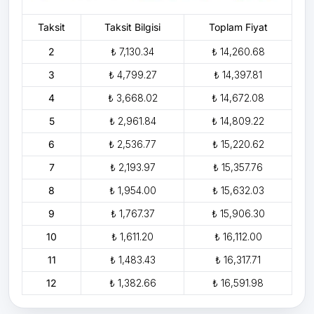
Taksit
Taksit Bilgisi
Toplam Fiyat
2
₺ 7,130.34
₺ 14,260.68
3
₺ 4,799.27
₺ 14,397.81
4
₺ 3,668.02
₺ 14,672.08
5
₺ 2,961.84
₺ 14,809.22
6
₺ 2,536.77
₺ 15,220.62
7
₺ 2,193.97
₺ 15,357.76
8
₺ 1,954.00
₺ 15,632.03
9
₺ 1,767.37
₺ 15,906.30
10
₺ 1,611.20
₺ 16,112.00
11
₺ 1,483.43
₺ 16,317.71
12
₺ 1,382.66
₺ 16,591.98