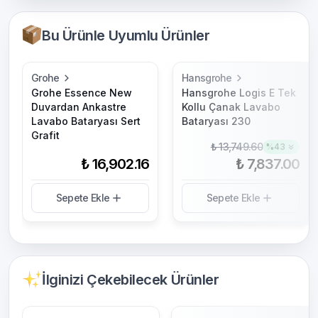
Bu Ürünle Uyumlu Ürünler
Grohe
Hansgrohe
Grohe Essence New
Hansgrohe Logis E Tek
Duvardan Ankastre
Kollu Çanak Lavabo
Lavabo Bataryası Sert
Bataryası 230
Grafit
₺ 13,749.60
%
43
₺ 16,902.16
₺ 7,837.00
Sepete Ekle
Sepete Ekle
İlginizi Çekebilecek Ürünler