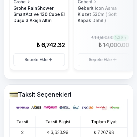
Grohe
Geberit
Grohe RainShower
Geberit İcon Asma
SmartActive 130 Cube El
Klozet 53Cm ( Soft
Duşu 3 Akışlı Altın
Kapak Dahil )
₺ 19,590.00
%
29
₺ 6,742.32
₺ 14,000.00
Sepete Ekle
Sepete Ekle
Taksit Seçenekleri
Taksit
Taksit Bilgisi
Toplam Fiyat
2
₺ 3,633.99
₺ 7,267.98