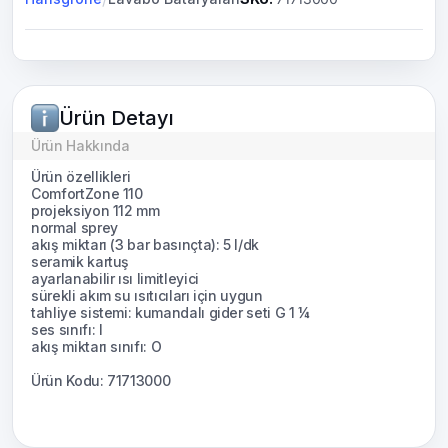
Ürün Detayı
Ürün Hakkında
Ürün özellikleri
ComfortZone 110
projeksiyon 112 mm
normal sprey
akış miktarı (3 bar basınçta): 5 l/dk
seramik kartuş
ayarlanabilir ısı limitleyici
sürekli akım su ısıtıcıları için uygun
tahliye sistemi: kumandalı gider seti G 1 ¼
ses sınıfı: I
akış miktarı sınıfı: O
Ürün Kodu: 71713000