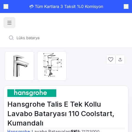
💳 Tüm Kartlara 3 Taksit %0 Komisyon
Hansgrohe Talis E Tek Kollu
Lavabo Bataryası 110 Coolstart,
Kumandalı
/
Hansgrohe
Lavabo Bataryaları
SKU
:
71713000