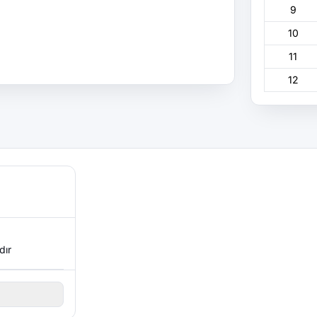
9
10
11
12
dır