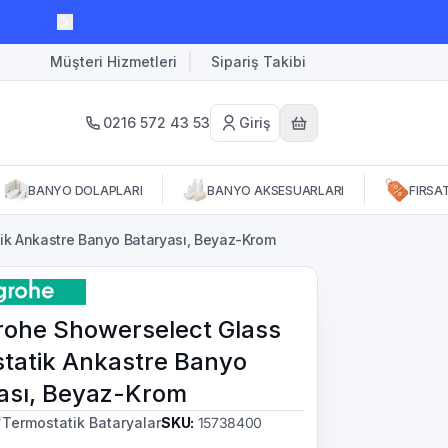
Müşteri Hizmetleri
Sipariş Takibi
0216 572 43 53
Giriş
BANYO DOLAPLARI
BANYO AKSESUARLARI
FIRSA
ik Ankastre Banyo Bataryası, Beyaz-Krom
ohe Showerselect Glass
tatik Ankastre Banyo
ası, Beyaz-Krom
/
Termostatik Bataryalar
SKU
:
15738400