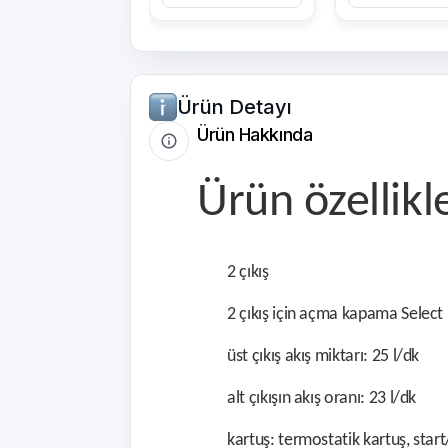
Ürün Detayı
Ürün Hakkında
Ürün özellikl
2 çıkış
2 çıkış için açma kapama Selec
üst çıkış akış miktarı: 25 l/dk
alt çıkışın akış oranı: 23 l/dk
kartuş: termostatik kartuş, star