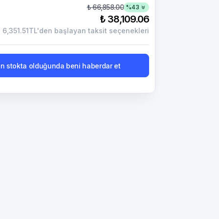
₺ 66,858.00
%
43
₺ 38,109.06
6,351.51TL'den başlayan taksit seçenekleri
n stokta olduğunda beni haberdar et