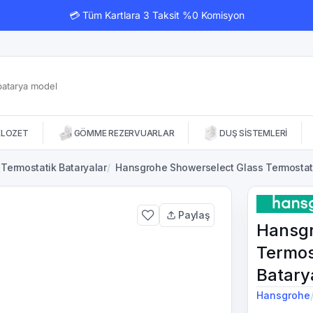
💳 Tüm Kartlara 3 Taksit %0 Komisyon
KLOZET
GÖMME REZERVUARLAR
DUŞ SİSTEMLERİ
Termostatik Bataryalar
/
Hansgrohe Showerselect Glass Termostat
Paylaş
Hansgr
Termos
Batary
Hansgrohe