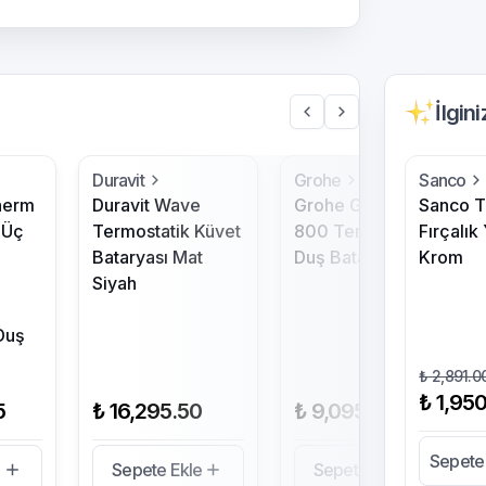
İlgin
Duravit
Grohe
Sanco
herm
Duravit Wave
Grohe Grohtherm
Sanco T
 Üç
Termostatik Küvet
800 Termostatik
Fırçalık
Bataryası Mat
Duş Bataryası
Krom
Siyah
Duş
₺ 2,891.0
₺ 1,95
5
₺ 16,295.50
₺ 9,095.00
Sepete
e
Sepete Ekle
Sepete Ekle