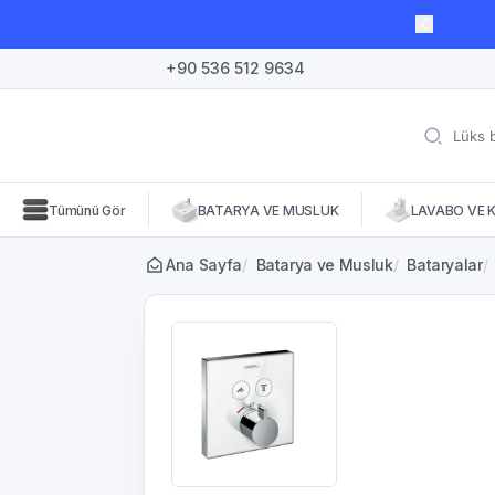
lı süre için geçerli, fırsatları kaçırmayın! 🛒
+90 536 512 9634
Tümünü Gör
BATARYA VE MUSLUK
LAVABO VE 
Ana Sayfa
/
Batarya ve Musluk
/
Bataryalar
/