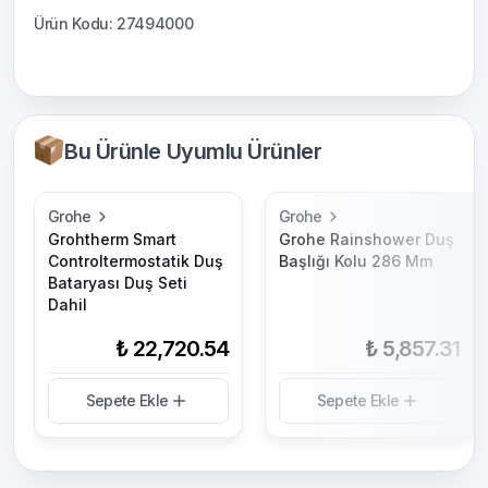
Ürün Kodu: 27494000
Bu Ürünle Uyumlu Ürünler
Grohe
Grohe
Grohtherm Smart
Grohe Rainshower Duş
Controltermostatik Duş
Başlığı Kolu 286 Mm
Bataryası Duş Seti
Dahil
₺ 22,720.54
₺ 5,857.31
Sepete Ekle
Sepete Ekle