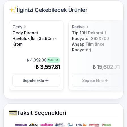
İlginizi Çekebilecek Ürünler
Gedy
Radiva
Gedy Pirenei
Tip 10H Dekoratif
Havluluk,İkili,35.9Cm -
Radyatör 292X700
Krom
Ahşap Film (İnce
Radyatör)
₺ 4,092.00
%
13
₺ 3,557.81
₺ 15,602.71
Sepete Ekle
Sepete Ekle
Taksit Seçenekleri