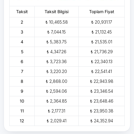
Taksit
Taksit Bilgisi
Toplam Fiyat
2
₺ 10,465.58
₺ 20,931.17
3
₺ 7,044.15
₺ 21,132.45
4
₺ 5,383.75
₺ 21,535.01
5
₺ 4,347.26
₺ 21,736.29
6
₺ 3,723.36
₺ 22,340.13
7
₺ 3,220.20
₺ 22,541.41
8
₺ 2,868.00
₺ 22,943.98
9
₺ 2,594.06
₺ 23,346.54
10
₺ 2,364.85
₺ 23,648.46
11
₺ 2,177.31
₺ 23,950.38
12
₺ 2,029.41
₺ 24,352.94