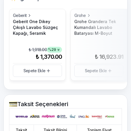
Geberit
Grohe
Geberit One Dikey
Grohe Grandera Tek
Çıkışlı Lavabo Süzgeç
Kumandalı Lavabo
Kapağı, Seramik
Bataryası M-Boyut
₺ 1,918.00
%
29
₺ 1,370.00
₺ 16,923.91
Sepete Ekle
Sepete Ekle
Taksit Seçenekleri
Taksit
Taksit Bilgisi
Toplam Fiyat