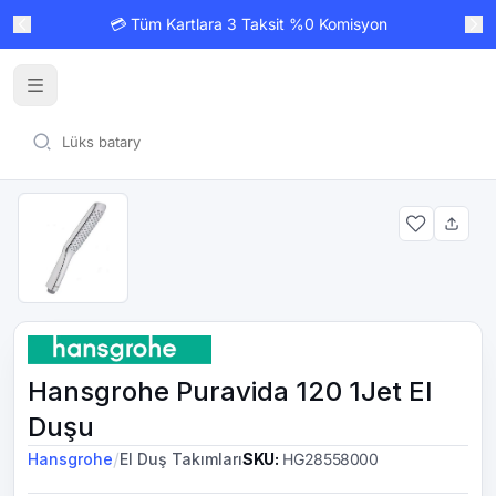
💳 Tüm Kartlara 3 Taksit %0 Komisyon
Hansgrohe Puravida 120 1Jet El
Duşu
/
Hansgrohe
El Duş Takımları
SKU
:
HG28558000