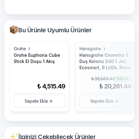
Bu Ürünle Uyumlu Ürünler
Grohe
Hansgrohe
Grohe Euphoria Cube
Hansgrohe Crometta S
Stick El Duşu 1 Akış
Duş Kolonu 240 1 Jet,
Ecosmart, 9 Lt/Dk, Reno
₺ 35,546.40
%
43
₺ 4,515.49
₺ 20,261.44
Sepete Ekle
Sepete Ekle
İlginizi Çekebilecek Ürünler