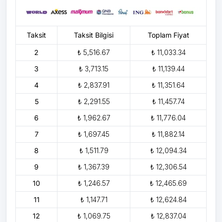
Taksit
Taksit Bilgisi
Toplam Fiyat
2
₺ 5,516.67
₺ 11,033.34
3
₺ 3,713.15
₺ 11,139.44
4
₺ 2,837.91
₺ 11,351.64
5
₺ 2,291.55
₺ 11,457.74
6
₺ 1,962.67
₺ 11,776.04
7
₺ 1,697.45
₺ 11,882.14
8
₺ 1,511.79
₺ 12,094.34
9
₺ 1,367.39
₺ 12,306.54
10
₺ 1,246.57
₺ 12,465.69
11
₺ 1,147.71
₺ 12,624.84
12
₺ 1,069.75
₺ 12,837.04