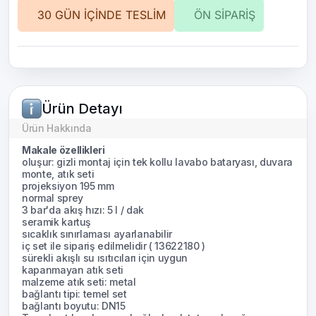
30 GÜN İÇİNDE TESLİM
ÖN SİPARİŞ
Ürün Detayı
Ürün Hakkında
Makale özellikleri
oluşur: gizli montaj için tek kollu lavabo bataryası, duvara
monte, atık seti
projeksiyon 195 mm
normal sprey
3 bar'da akış hızı: 5 l / dak
seramik kartuş
sıcaklık sınırlaması ayarlanabilir
iç set ile sipariş edilmelidir ( 13622180 )
sürekli akışlı su ısıtıcıları için uygun
kapanmayan atık seti
malzeme atık seti: metal
bağlantı tipi: temel set
bağlantı boyutu: DN15