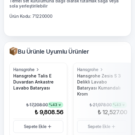
Temel set kurulumuna bağlı olarak tutamak sağa veya
sola yerleştirilebilir
Ürün Kodu: 71220000
Bu Ürünle Uyumlu Ürünler
Hansgrohe
Hansgrohe
Hansgrohe Talis E
Hansgrohe Zesis S 3
Duvardan Ankastre
Delikli Lavabo
Lavabo Bataryası
Bataryası Kumandalı
Krom
₺ 17,208.00
₺ 21,978.00
%
43
%
43
₺ 9,808.56
₺ 12,527.00
Sepete Ekle
Sepete Ekle