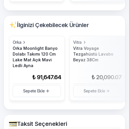
İlginizi Çekebilecek Ürünler
Orka
Vitra
Orka Moonlight Banyo
Vitra Voyage
Dolabı Takımı 120 Cm
Tezgahüstü Lavabo
Lake Mat Açık Mavi
Beyaz 38Cm
Ledli Ayna
₺ 91,647.64
₺ 20,090.07
Sepete Ekle
Sepete Ekle
Taksit Seçenekleri