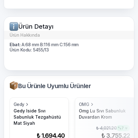
Ürün Detayı
Ürün Hakkında
Ebat:
A:68 mm B:116 mm C:156 mm
Ürün Kodu: 5455/13
Bu Ürünle Uyumlu Ürünler
Gedy
OMG
Gedy Iside Sıvı
Omg Lu Sıvı Sabunluk
Sabunluk Tezgahüstü
Duvardan Krom
Mat Siyah
₺ 4,021.20
%
7
₺ 1,694.40
₺ 3,755.22