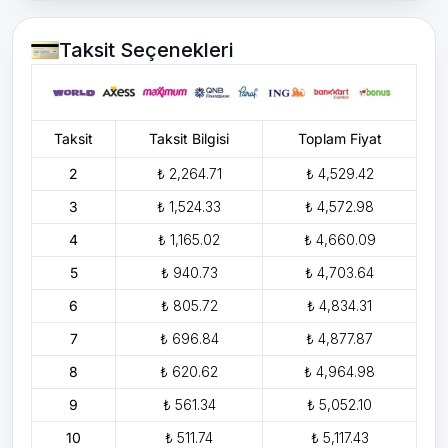
Taksit Seçenekleri
Taksit
Taksit Bilgisi
Toplam Fiyat
2
₺ 2,264.71
₺ 4,529.42
3
₺ 1,524.33
₺ 4,572.98
4
₺ 1,165.02
₺ 4,660.09
5
₺ 940.73
₺ 4,703.64
6
₺ 805.72
₺ 4,834.31
7
₺ 696.84
₺ 4,877.87
8
₺ 620.62
₺ 4,964.98
9
₺ 561.34
₺ 5,052.10
10
₺ 511.74
₺ 5,117.43