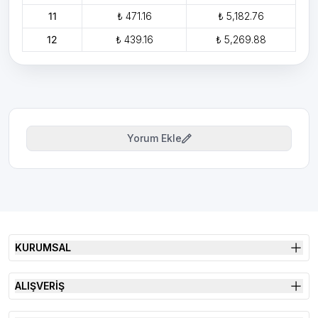
11
₺ 471.16
₺ 5,182.76
12
₺ 439.16
₺ 5,269.88
Yorum Ekle
KURUMSAL
ALIŞVERİŞ