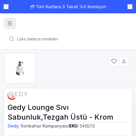
💳 Tüm Kartlara 3 Taksit %0 Komisyon
Gedy Lounge Sıvı
Sabunluk,Tezgah Üstü - Krom
/
Gedy
Sonbahar Kampanyası
SKU
:
5455/13