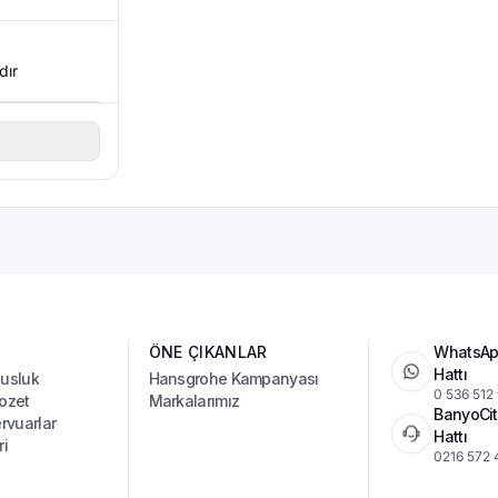
dır
ÖNE ÇIKANLAR
WhatsAp
Hattı
Musluk
Hansgrohe Kampanyası
0 536 512
ozet
Markalarımız
BanyoCit
vuarlar
Hattı
ri
0216 572 