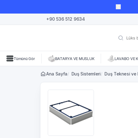
lı süre için geçerli, fırsatları kaçırmayın! 🛒
+90 536 512 9634
Tümünü Gör
BATARYA VE MUSLUK
LAVABO VE 
Ana Sayfa
/
Duş Sistemleri
/
Duş Teknesi ve