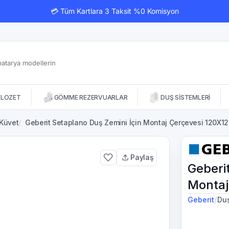
💳 Tüm Kartlara 3 Taksit %0 Komisyon
KLOZET
GÖMME REZERVUARLAR
DUŞ SİSTEMLERİ
 Küvet
/
Geberit Setaplano Duş Zemini İçin Montaj Çerçevesi 120X1
Paylaş
Geberi
Montaj
/
Geberit
Du