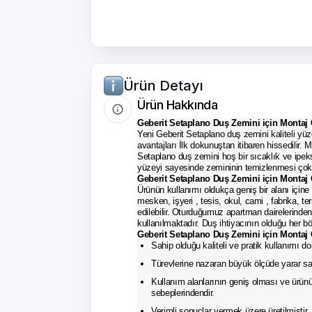
Ürün Detayı
Ürün Hakkında
Geberit Setaplano Duş Zemini için Montaj
Yeni Geberit Setaplano duş zemini kaliteli yü
avantajları İlk dokunuştan itibaren hissedilir. 
Setaplano duş zemini hoş bir sıcaklık ve ipek
yüzeyi sayesinde zemininin temizlenmesi çok 
Geberit Setaplano Duş Zemini için Montaj
Ürünün kullanımı oldukça geniş bir alanı için
mesken, işyeri , tesis, okul, cami , fabrika, te
edilebilir. Oturduğumuz apartman dairelerinden
kullanılmaktadır. Duş ihtiyacının olduğu her b
Geberit Setaplano Duş Zemini için Montaj 
Sahip olduğu kaliteli ve pratik kullanımı dola
Türevlerine nazaran büyük ölçüde yarar sa
Kullanım alanlarının geniş olması ve ürünü
sebeplerindendir.
Verimli sonuçlar vermek üzere üretilmiştir.