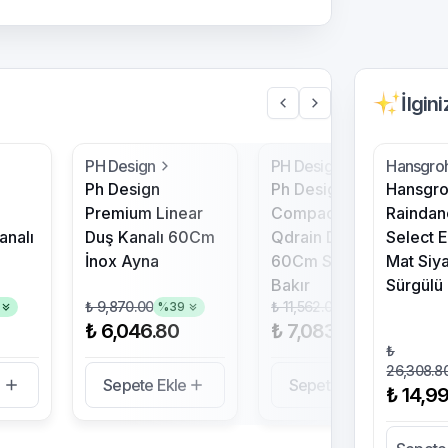
İlgin
PH Design
PH Design
Hansgro
Ph Design
Ph Design
Hansgr
Premium Linear
Compactline
Raindan
analı
Duş Kanalı 60Cm
Qdrain Duş Kanalı
Select 
İnox Ayna
60Cm Satine
Mat Siy
Bakır
Sürgülü
₺ 9,870.00
₺ 11,562.00
%
39
%
39
₺ 6,046.80
₺ 7,083.60
₺
26,308.8
e
Sepete Ekle
Sepete Ekle
₺ 14,9