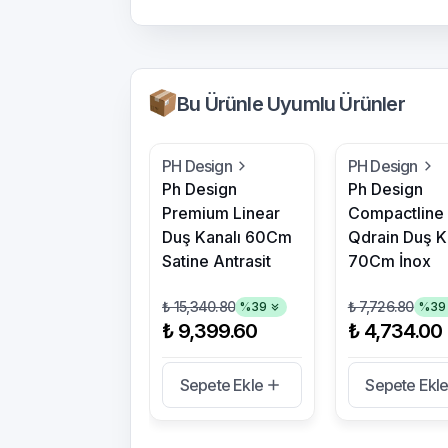
Bu Ürünle Uyumlu Ürünler
PH Design
PH Design
Ph Design
Ph Design
Premium Linear
Compactline
Duş Kanalı 60Cm
Qdrain Duş K
Satine Antrasit
70Cm İnox
₺ 15,340.80
₺ 7,726.80
%
39
%
39
₺ 9,399.60
₺ 4,734.00
Sepete Ekle
Sepete Ekl