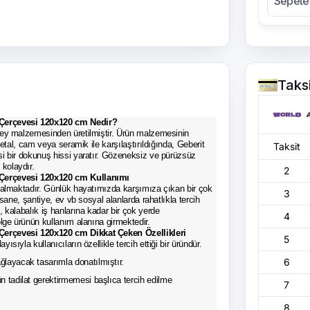
Sepete
Taks
 Çerçevesi 120x120 cm Nedir?
zey malzemesinden üretilmiştir. Ürün malzemesinin
Metal, cam veya seramik ile karşılaştırıldığında, Geberit
Taksit
si bir dokunuş hissi yaratır. Gözeneksiz ve pürüzsüz
kolaydır.
2
 Çerçevesi 120x120 cm Kullanımı
e almaktadır. Günlük hayatımızda karşımıza çıkan bir çok
3
rsane, şantiye, ev vb sosyal alanlarda rahatlıkla tercih
, kalabalık iş hanlarına kadar bir çok yerde
4
ölge ürünün kullanım alanına girmektedir.
Çerçevesi 120x120 cm Dikkat Çeken Özellikleri
5
yısıyla kullanıcıların özellikle tercih ettiği bir üründür.
6
ğlayacak tasarımla donatılmıştır.
n tadilat gerektirmemesi başlıca tercih edilme
7
8