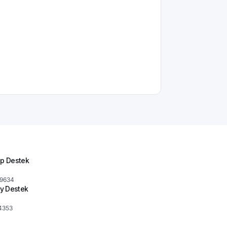
p Destek
 9634
y Destek
4353