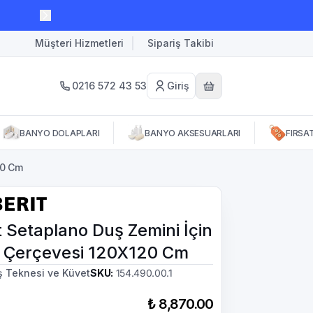
Müşteri Hizmetleri
Sipariş Takibi
0216 572 43 53
Giriş
BANYO DOLAPLARI
BANYO AKSESUARLARI
FIRSA
20 Cm
t Setaplano Duş Zemini İçin
 Çerçevesi 120X120 Cm
ş Teknesi ve Küvet
SKU
:
154.490.00.1
₺ 8,870.00