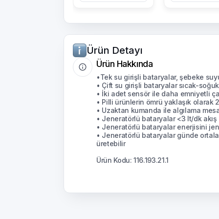
Ürün Detayı
Ürün Hakkında
•Tek su girişli bataryalar, şebeke suy
• Çift su girişli bataryalar sıcak-soğu
• İki adet sensör ile daha emniyetli çal
• Pilli ürünlerin ömrü yaklaşık olarak
• Uzaktan kumanda ile algılama mesafe
• Jeneratörlü bataryalar <3 lt/dk akış
• Jeneratörlü bataryalar enerjisini jene
• Jeneratörlü bataryalar günde ortalama
üretebilir
Ürün Kodu: 116.193.21.1