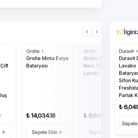
İlgin
Grohe
Grohe
Duravit
Grohe Minta Eviye
Grohe Essence
Duravit
Çift
Bataryası
New Yüksek
Lavabo
Lavabo Bataryası
Bataryas
Sifon K
Freshsta
Duş
Parlak 
₺ 6,04
9
₺ 14,034.18
₺ 9,666.39
Sepete
e
Sepete Ekle
Sepete Ekle