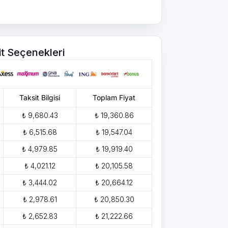
it Seçenekleri
Taksit Bilgisi
Toplam Fiyat
₺ 9,680.43
₺ 19,360.86
₺ 6,515.68
₺ 19,547.04
₺ 4,979.85
₺ 19,919.40
₺ 4,021.12
₺ 20,105.58
₺ 3,444.02
₺ 20,664.12
₺ 2,978.61
₺ 20,850.30
₺ 2,652.83
₺ 21,222.66