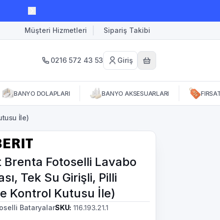
Müşteri Hizmetleri
Sipariş Takibi
0216 572 43 53
Giriş
BANYO DOLAPLARI
BANYO AKSESUARLARI
FIRSA
utusu İle)
t Brenta Fotoselli Lavabo
ı, Tek Su Girişli, Pilli
 Kontrol Kutusu İle)
oselli Bataryalar
SKU
:
116.193.21.1