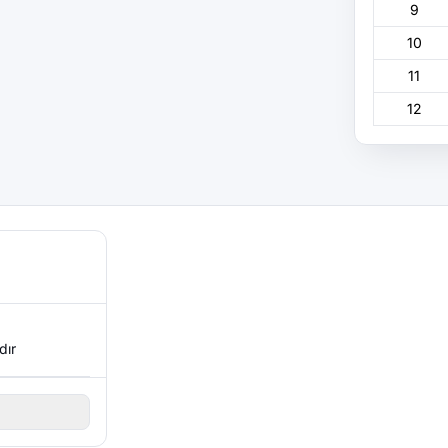
9
10
11
12
dır