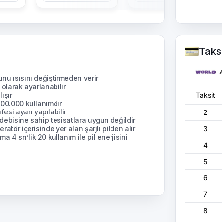
Taks
unu ısısını değiştirmeden verir
k olarak ayarlanabilir
ışır
Taksit
 200.000 kullanımdır
si ayarı yapılabilir
2
 debisine sahip tesisatlara uygun değildir
ratör içerisinde yer alan şarjlı pilden alır
3
 4 sn’lik 20 kullanım ile pil enerjisini
4
5
6
7
8