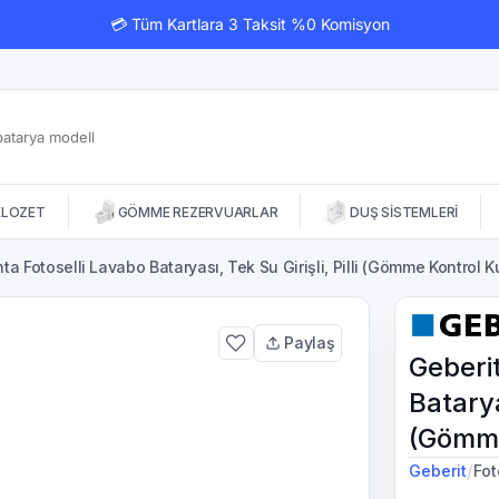
💳 Tüm Kartlara 3 Taksit %0 Komisyon
KLOZET
GÖMME REZERVUARLAR
DUŞ SİSTEMLERİ
ta Fotoselli Lavabo Bataryası, Tek Su Girişli, Pilli (Gömme Kontrol K
Paylaş
Geberi
Bataryas
(Gömme
/
Geberit
Fot