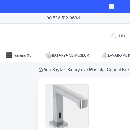
lı süre için geçerli, fırsatları kaçırmayın! 🛒
+90 536 512 9634
Tümünü Gör
BATARYA VE MUSLUK
LAVABO VE 
Ana Sayfa
/
Batarya ve Musluk
/
Geberit Bren