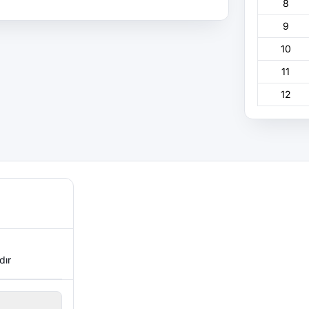
8
9
10
11
12
dır