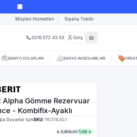
Müşteri Hizmetleri
Sipariş Takibi
0216 572 43 53
Giriş
BANYO DOLAPLARI
BANYO AKSESUARLARI
FIRSA
t Alpha Gömme Rezervuar
nce - Kombifix-Ayaklı
la Duvarlar İçin
SKU
:
110.174.00.1
₺ 9,856.00
%
56