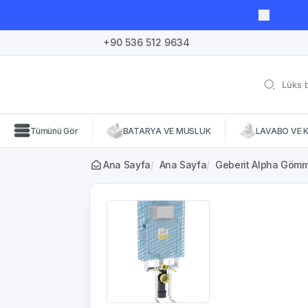
lı süre için geçerli, fırsatları kaçırmayın! 🛒
+90 536 512 9634
Tümünü Gör
BATARYA VE MUSLUK
LAVABO VE 
Ana Sayfa
/
Ana Sayfa
/
Geberit Alpha Gömme