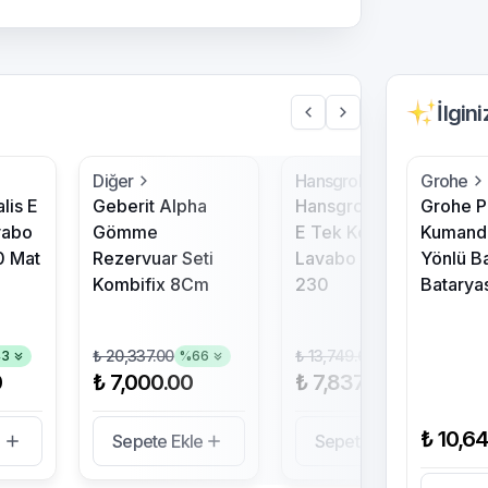
İlgin
Diğer
Hansgrohe
Grohe
lis E
Geberit Alpha
Hansgrohe Logis
Grohe P
vabo
Gömme
E Tek Kollu Çanak
Kumanda
0 Mat
Rezervuar Seti
Lavabo Bataryası
Yönlü B
Kombifix 8Cm
230
Batarya
₺ 20,337.00
₺ 13,749.60
43
%
66
%
43
0
₺ 7,000.00
₺ 7,837.00
₺ 10,6
e
Sepete Ekle
Sepete Ekle