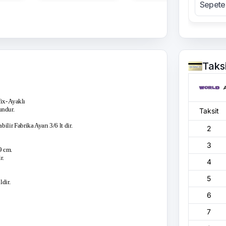
Sepete
Taks
x- Ayaklı
undur.
Taksit
.
bilir Fabrika Ayarı 3/6 lt dir.
2
3
9 cm.
r.
4
5
ldir.
6
7