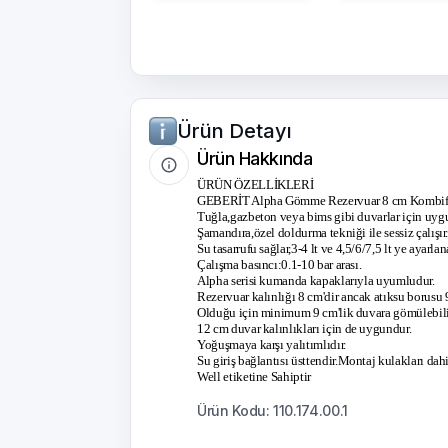
Ürün Detayı
Ürün Hakkında
ÜRÜN ÖZELLİKLERİ
GEBERİT Alpha Gömme Rezervuar 8 cm Kombifi
Tuğla,gazbeton veya bims gibi duvarlar için uyg
Şamandıra,özel doldurma tekniği ile sessiz çalışır
Su tasarrufu sağlar,3-4 lt ve 4,5/6/7,5 lt ye ayarlana
Çalışma basıncı:0.1-10 bar arası.
Alpha serisi kumanda kapaklarıyla uyumludur.
Rezervuar kalınlığı 8 cm'dir ancak atıksu borusu 
Olduğu için minimum 9 cm'lik duvara gömülebili
12 cm duvar kalınlıkları için de uygundur.
Yoğuşmaya karşı yalıtımlıdır.
Su giriş bağlantısı üsttendir.Montaj kulakları dahi
Well etiketine Sahiptir
Ürün Kodu: 110.174.00.1