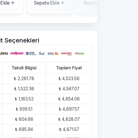
 Ekle
Sepete Ekle
Sepete Ekle
Se
it Seçenekleri
Taksit Bilgisi
Toplam Fiyat
₺ 2,261.78
₺ 4,523.56
₺ 1,522.36
₺ 4,567.07
₺ 1,163.52
₺ 4,654.06
₺ 939.51
₺ 4,697.57
₺ 804.68
₺ 4,828.07
₺ 695.94
₺ 4,871.57