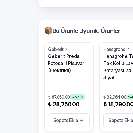
Bu Ürünle Uyumlu Ürünler
Geberit
Hansgrohe
Geberit Preda
Hansgrohe Ta
Fotoselli Pisuvar
Tek Kollu La
(Elektrikli)
Bataryası 24
Siyah
₺ 87,050.00
₺ 32,964.00
%
67
%
₺ 28,750.00
₺ 18,790.0
Sepete Ekle
Sepete Ekl