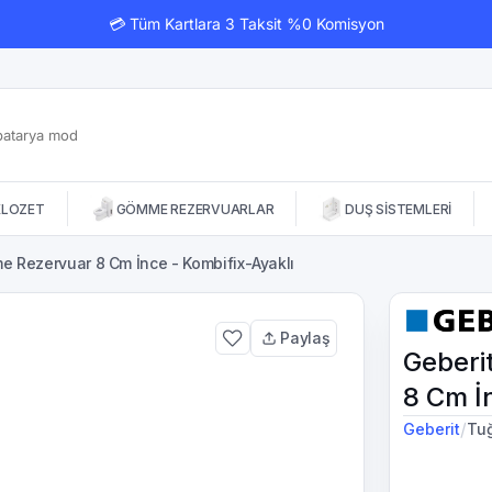
💳 Tüm Kartlara 3 Taksit %0 Komisyon
KLOZET
GÖMME REZERVUARLAR
DUŞ SİSTEMLERİ
 Rezervuar 8 Cm İnce - Kombifix-Ayaklı
Paylaş
Geberi
8 Cm İ
/
Geberit
Tuğ