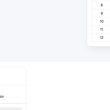
8
9
10
11
12
dır