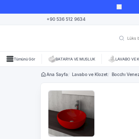
lı süre için geçerli, fırsatları kaçırmayın! 🛒
+90 536 512 9634
Tümünü Gör
BATARYA VE MUSLUK
LAVABO VE 
Ana Sayfa
/
Lavabo ve Klozet
/
Bocchı Venez