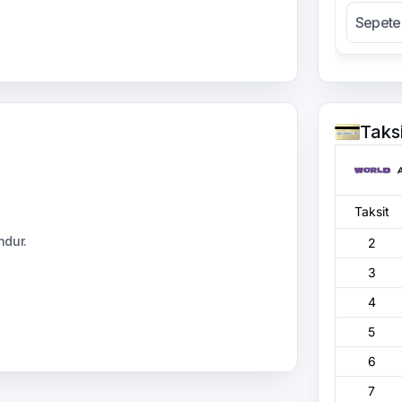
Sepete
Taks
Taksit
ndur.
2
3
4
5
6
7