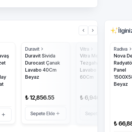
İlgin
Duravit
Vitra
Radiva
Yavaş
Duravit Sivida
Vitra Metropole
Nova De
zet
Durocast Çanak
Tezgahaltı Oval
Radyatör
Lavabo 40Cm
Lavabo Beyaz
Panel
lay
Beyaz
60Cm
1500X5
at
Beyaz
₺ 12,856.55
₺ 6,946.29
Sepete Ekle
Sepete Ekle
e
₺ 66,8