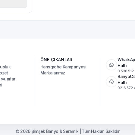
ÖNE ÇIKANLAR
WhatsAp
Hattı
Musluk
Hansgrohe Kampanyası
0 536 512
ozet
Markalarımız
BanyoCit
vuarlar
Hattı
ri
0216 572 
© 2026 Şimşek Banyo & Seramik | Tüm Hakları Saklıdır