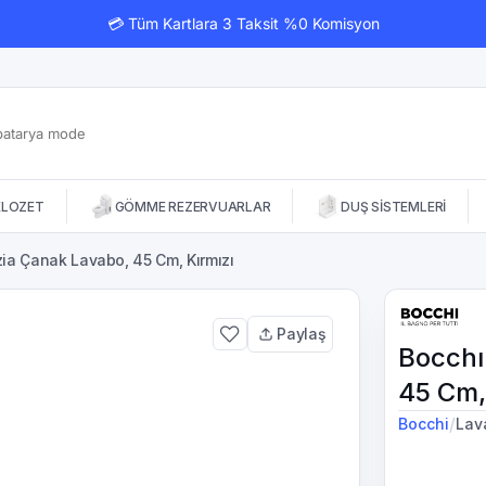
💳 Tüm Kartlara 3 Taksit %0 Komisyon
KLOZET
GÖMME REZERVUARLAR
DUŞ SİSTEMLERİ
ia Çanak Lavabo, 45 Cm, Kırmızı
Paylaş
Bocchı
45 Cm,
/
Bocchi
Lav