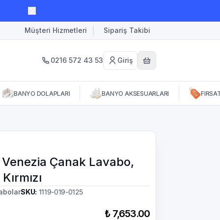
Müşteri Hizmetleri
Sipariş Takibi
0216 572 43 53
Giriş
BANYO DOLAPLARI
BANYO AKSESUARLARI
FIRSA
 Venezia Çanak Lavabo,
 Kırmızı
abolar
SKU
:
1119-019-0125
₺ 7,653.00