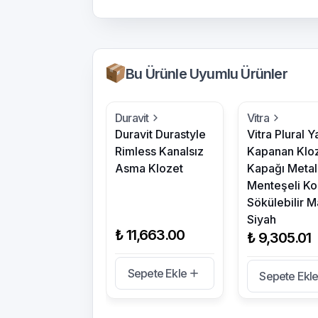
Bu Ürünle Uyumlu Ürünler
Duravit
Vitra
Duravit Durastyle
Vitra Plural 
Rimless Kanalsız
Kapanan Klo
Asma Klozet
Kapağı Metal
Menteşeli Ko
Sökülebilir M
Siyah
₺ 11,663.00
₺ 9,305.01
Sepete Ekle
Sepete Ekl