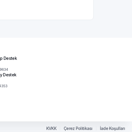
p Destek
 9634
y Destek
4353
KVKK
Çerez Politikası
İade Koşulları