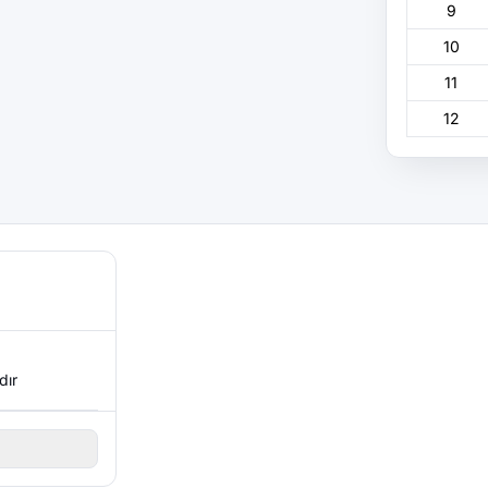
9
10
11
12
dır