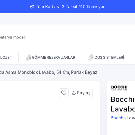
💳 Tüm Kartlara 3 Taksit %0 Komisyon
KLOZET
GÖMME REZERVUARLAR
DUŞ SİSTEMLERİ
ia Asma Monoblok Lavabo, 54 Cm, Parlak Beyaz
Paylaş
Bocchı
Lavabo
/
Bocchi
Lav