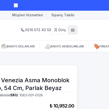
Müşteri Hizmetleri
Sipariş Takibi
0216 572 43 53
Giriş
BANYO DOLAPLARI
BANYO AKSESUARLARI
FIRSA
 Venezia Asma Monoblok
, 54 Cm, Parlak Beyaz
abolar
SKU
:
1083-001-0126
₺ 10,952.00