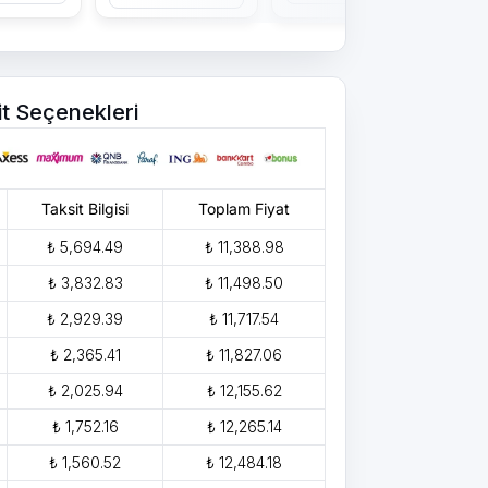
it Seçenekleri
Taksit Bilgisi
Toplam Fiyat
₺ 5,694.49
₺ 11,388.98
₺ 3,832.83
₺ 11,498.50
₺ 2,929.39
₺ 11,717.54
₺ 2,365.41
₺ 11,827.06
₺ 2,025.94
₺ 12,155.62
₺ 1,752.16
₺ 12,265.14
₺ 1,560.52
₺ 12,484.18