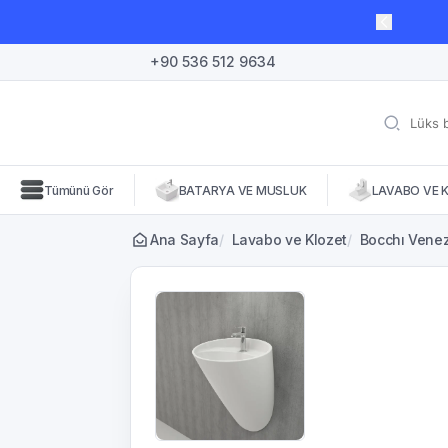
lı süre için geçerli, fırsatları kaçırmayın! 🛒
+90 536 512 9634
Tümünü Gör
BATARYA VE MUSLUK
LAVABO VE 
Ana Sayfa
/
Lavabo ve Klozet
/
Bocchı Venez