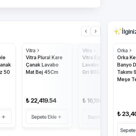
İlgin
Vitra
Vitra
Orka
ole
Vitra Plural Kare
Vitra Equal
Orka Ke
Çanak
Çanak Lavabo
Lavabo Mat Taş
Banyo D
z 50
Mat Bej 45Cm
Gri 60Cm
Takımı 
Meşe T
₺ 22,419.54
₺ 16,198.65
₺ 23,4
e
Sepete Ekle
Sepete Ekle
Sepete