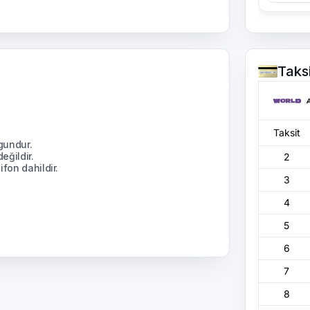
Taks
Taksit
gundur.
eğildir.
2
fon dahildir.
3
4
5
6
7
8