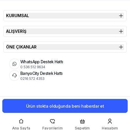
KURUMSAL
ALIŞVERİŞ
ÖNE ÇIKANLAR
WhatsApp Destek Hattı
0 536 512 9634
BanyoCity Destek Hattı
0216 572 4353
KVKK
Çerez Politikası
İade Koşulları
Ürün stokta olduğunda beni haberdar et
© 2026 Şimşek Banyo & Seramik | Tüm Hakları Saklıdır
Ana Sayfa
Favorilerim
Sepetim
Hesabım