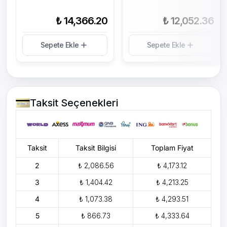
₺ 14,366.20
₺ 12,052.36
Sepete Ekle
Sepete Ekle
Taksit Seçenekleri
Taksit
Taksit Bilgisi
Toplam Fiyat
2
₺ 2,086.56
₺ 4,173.12
3
₺ 1,404.42
₺ 4,213.25
4
₺ 1,073.38
₺ 4,293.51
5
₺ 866.73
₺ 4,333.64