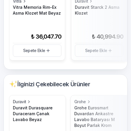
Vitra
Duravit
Vitra Memoria Rim-Ex
Duravit Starck 2 Asma
Asma Klozet Mat Beyaz
Klozet
₺ 36,047.70
₺ 40,994.90
Sepete Ekle
Sepete Ekle
İlginizi Çekebilecek Ürünler
Duravit
Grohe
Duravit Durasquare
Grohe Eurosmart
Duraceram Çanak
Duvardan Ankastre
Lavabo Beyaz
Lavabo Bataryası M
Boyut Parlak Krom