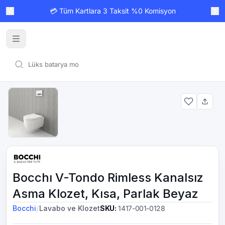
💳 Tüm Kartlara 3 Taksit %0 Komisyon
Bocchı V-Tondo Rimless Kanalsız
Asma Klozet, Kısa, Parlak Beyaz
/
Bocchi
Lavabo ve Klozet
SKU
:
1417-001-0128