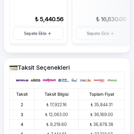
₺ 5,440.56
₺ 16,830.00
Sepete Ekle
Sepete Ekle
Taksit Seçenekleri
Taksit
Taksit Bilgisi
Toplam Fiyat
2
₺ 17,922.16
₺ 35,844.31
3
₺ 12,063.00
₺ 36,189.00
4
₺ 9,219.60
₺ 36,878.38