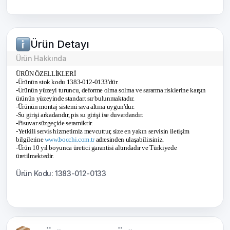
Ürün Detayı
Ürün Hakkında
ÜRÜN ÖZELLİKLERİ
-Ürünün stok kodu 1383-012-0133'dür.
-Ürünün yüzeyi turuncu, deforme olma solma ve sararma risklerine karşın
ürünün yüzeyinde standart sır bulunmaktadır.
-Ürünün montaj sistemi sıva altına uygun'dur.
-Su girişi arkadandır, pis su girişi ise duvardandır.
-Pisuvar süzgeçide seramiktir.
-Yetkili servis hizmetimiz mevcuttur, size en yakın servisin iletişim
bilgilerine
www.bocchi.com.tr
adresinden ulaşabilirsiniz.
-Ürün 10 yıl boyunca üretici garantisi altındadır ve Türkiyede
üretilmektedir.
Ürün Kodu: 1383-012-0133