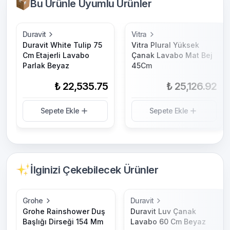
Bu Ürünle Uyumlu Ürünler
Duravit
Vitra
Duravit White Tulip 75
Vitra Plural Yüksek
Cm Etajerli Lavabo
Çanak Lavabo Mat Bej
Parlak Beyaz
45Cm
₺ 22,535.75
₺ 25,126.92
Sepete Ekle
Sepete Ekle
İlginizi Çekebilecek Ürünler
Grohe
Duravit
Grohe Rainshower Duş
Duravit Luv Çanak
Başlığı Dirseği 154 Mm
Lavabo 60 Cm Beyaz