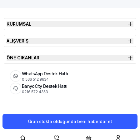
KURUMSAL
ALIŞVERİŞ
ÖNE ÇIKANLAR
WhatsApp Destek Hattı
0 536 512 9634
BanyoCity Destek Hattı
0216 572 4353
KVKK
Çerez Politikası
İade Koşulları
Ürün stokta olduğunda beni haberdar et
© 2026 Şimşek Banyo & Seramik | Tüm Hakları Saklıdır