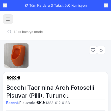
💳 Tüm Kartlara 3 Taksit %0 Komisyon
Bocchı Taormina Arch Fotoselli
Pisuvar (Pilli), Turuncu
/
Bocchi
Pisuvarlar
SKU
:
1383-012-0133