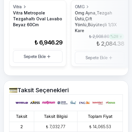
Vitra
OMG
Vitra Metropole
Omg Ayna,Tezgah
Tezgahaltı Oval Lavabo
Üstü,Çift
Beyaz 60Cm
Yönlü,Büyüteçli 1/3X
Kare
₺ 2,908.80
%
28
₺ 6,946.29
₺ 2,084.38
Sepete Ekle
Sepete Ekle
Taksit Seçenekleri
Taksit
Taksit Bilgisi
Toplam Fiyat
2
₺ 7,032.77
₺ 14,065.53