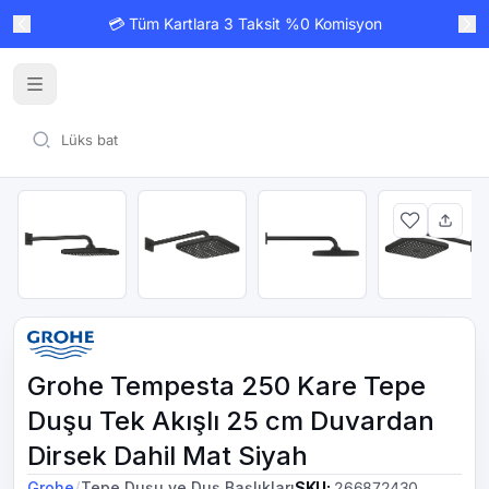
💳 Tüm Kartlara 3 Taksit %0 Komisyon
Grohe Tempesta 250 Kare Tepe
Duşu Tek Akışlı 25 cm Duvardan
Dirsek Dahil Mat Siyah
/
Grohe
Tepe Duşu ve Duş Başlıkları
SKU
:
266872430