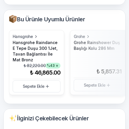
Bu Ürünle Uyumlu Ürünler
Hansgrohe
Grohe
Hansgrohe Raindance
Grohe Rainshower Duş
E Tepe Duşu 300 1Jet,
Başlığı Kolu 286 Mm
Tavan Bağlantısı İle
Mat Bronz
₺ 82,220.00
%
43
₺ 5,857.31
₺ 46,865.00
Sepete Ekle
Sepete Ekle
İlginizi Çekebilecek Ürünler