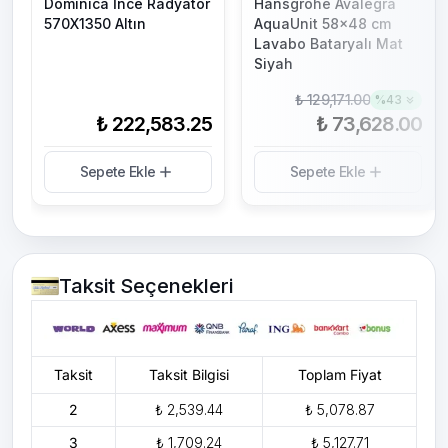
Dominica İnce Radyatör
Hansgrohe Avalegra
570X1350 Altın
AquaUnit 58x48 cm
Lavabo Bataryalı Mat
Siyah
₺ 129,171.00
%
43
₺ 222,583.25
₺ 73,628.00
Sepete Ekle
Sepete Ekle
Taksit Seçenekleri
Taksit
Taksit Bilgisi
Toplam Fiyat
2
₺ 2,539.44
₺ 5,078.87
3
₺ 1,709.24
₺ 5,127.71