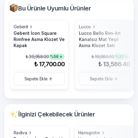
Bu Ürünle Uyumlu Ürünler
Geberit
Lucco
Geberit İcon Square
Lucco Bello Rim-Art
Rimfree Asma Klozet Ve
Kanalsız Mat Yeşil
Kapak
Asma Klozet Seti
₺ 39,958.00
₺ 19,980.00
%
56
%
32
₺ 17,700.00
₺ 13,586.40
Sepete Ekle
Sepete Ekle
İlginizi Çekebilecek Ürünler
Radiva
Hansgrohe