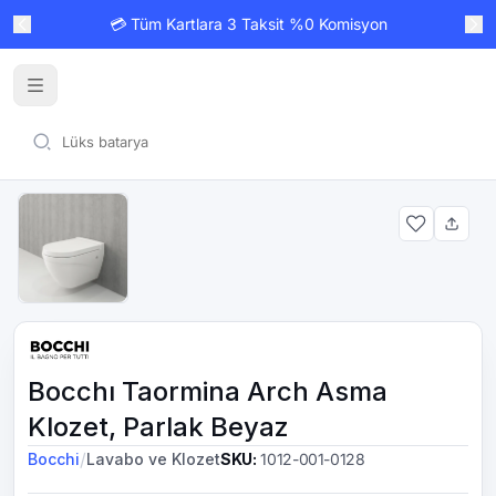
💳 Tüm Kartlara 3 Taksit %0 Komisyon
Bocchı Taormina Arch Asma
Klozet, Parlak Beyaz
/
Bocchi
Lavabo ve Klozet
SKU
:
1012-001-0128