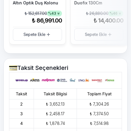
Altın Optik Duş Kolonu
Duofix 130Cm
₺ 152,617.00
₺ 26,880.00
%
43
%
46
₺ 86,991.00
₺ 14,400.00
Sepete Ekle
Sepete Ekle
Taksit Seçenekleri
Taksit
Taksit Bilgisi
Toplam Fiyat
2
₺ 3,652.13
₺ 7,304.26
3
₺ 2,458.17
₺ 7,374.50
4
₺ 1,878.74
₺ 7,514.98