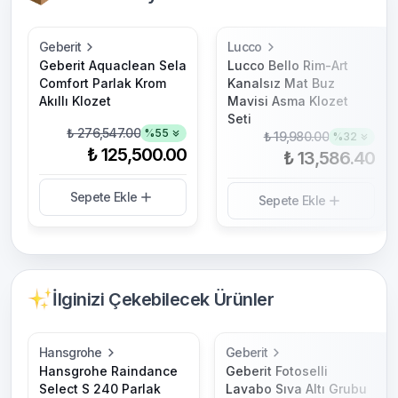
Geberit
Lucco
Geberit Aquaclean Sela
Lucco Bello Rim-Art
Comfort Parlak Krom
Kanalsız Mat Buz
Akıllı Klozet
Mavisi Asma Klozet
Seti
₺ 276,547.00
%
55
₺ 19,980.00
%
32
₺ 125,500.00
₺ 13,586.40
Sepete Ekle
Sepete Ekle
İlginizi Çekebilecek Ürünler
Hansgrohe
Geberit
Hansgrohe Raindance
Geberit Fotoselli
Select S 240 Parlak
Lavabo Sıva Altı Grubu