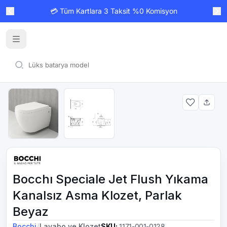
💳 Tüm Kartlara 3 Taksit %0 Komisyon
Bocchı Speciale Jet Flush Yıkama
Kanalsız Asma Klozet, Parlak
Beyaz
/
Bocchi
Lavabo ve Klozet
SKU
:
1171-001-0128