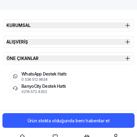
KURUMSAL
ALIŞVERİŞ
ÖNE ÇIKANLAR
WhatsApp Destek Hattı
0 536 512 9634
BanyoCity Destek Hattı
0216 572 4353
KVKK
Çerez Politikası
İade Koşulları
Ürün stokta olduğunda beni haberdar et
© 2026 Şimşek Banyo & Seramik | Tüm Hakları Saklıdır