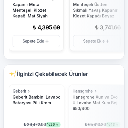
Kapanır Metal
Menteşeli Üstten
Menteşeli Klozet
Sıkmalı Yavaş Kapanır
Kapağı Mat Siyah
Klozet Kapağı Beyaz
₺ 4,395.69
₺ 3,741.66
Sepete Ekle
Sepete Ekle
İlginizi Çekebilecek Ürünler
Geberit
Hansgrohe
Geberit Bambini Lavabo
Hansgrohe Xuniva Evo
Bataryası Pilli Krom
U Lavabo Mat Kum Beji
650/400
₺ 26,472.00
₺ 65,413.20
%
26
%
43