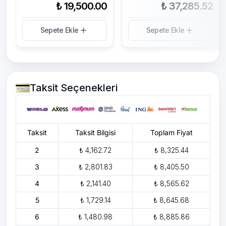
₺ 19,500.00
₺ 37,285.52
Sepete Ekle
Sepete Ekle
Taksit Seçenekleri
Taksit
Taksit Bilgisi
Toplam Fiyat
2
₺ 4,162.72
₺ 8,325.44
3
₺ 2,801.83
₺ 8,405.50
4
₺ 2,141.40
₺ 8,565.62
5
₺ 1,729.14
₺ 8,645.68
6
₺ 1,480.98
₺ 8,885.86