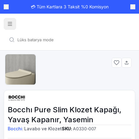
💳 Tüm Kartlara 3 Taksit %0 Komisyon
Bocchı Pure Slim Klozet Kapağı,
Yavaş Kapanır, Yasemin
/
Bocchi
Lavabo ve Klozet
SKU
:
A0330-007