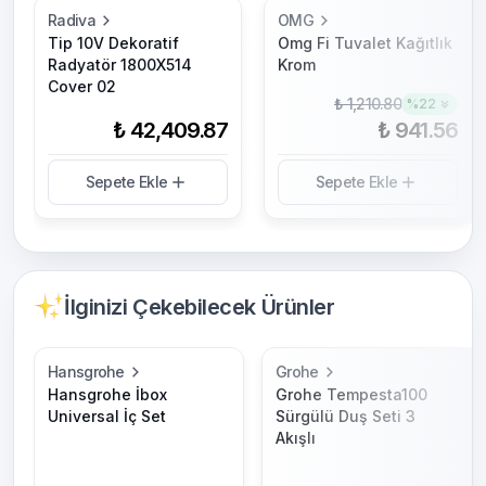
Radiva
OMG
Tip 10V Dekoratif
Omg Fi Tuvalet Kağıtlık
Radyatör 1800X514
Krom
Cover 02
₺ 1,210.80
%
22
₺ 42,409.87
₺ 941.56
Sepete Ekle
Sepete Ekle
İlginizi Çekebilecek Ürünler
Hansgrohe
Grohe
Hansgrohe İbox
Grohe Tempesta100
Universal İç Set
Sürgülü Duş Seti 3
Akışlı