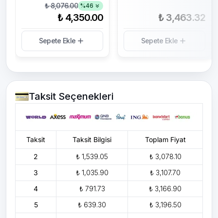
₺ 8,076.00
%
46
₺ 4,350.00
₺ 3,463.32
Sepete Ekle
Sepete Ekle
Taksit Seçenekleri
Taksit
Taksit Bilgisi
Toplam Fiyat
2
₺ 1,539.05
₺ 3,078.10
3
₺ 1,035.90
₺ 3,107.70
4
₺ 791.73
₺ 3,166.90
5
₺ 639.30
₺ 3,196.50