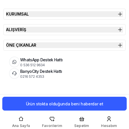
KURUMSAL
ALIŞVERİŞ
ÖNE ÇIKANLAR
WhatsApp Destek Hattı
0 536 512 9634
BanyoCity Destek Hattı
0216 572 4353
KVKK
Çerez Politikası
İade Koşulları
Ürün stokta olduğunda beni haberdar et
© 2026 Şimşek Banyo & Seramik | Tüm Hakları Saklıdır
Ana Sayfa
Favorilerim
Sepetim
Hesabım