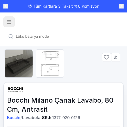
💳 Tüm Kartlara 3 Taksit %0 Komisyon
Bocchı Milano Çanak Lavabo, 80
Cm, Antrasit
/
Bocchi
Lavabolar
SKU
:
1377-020-0126