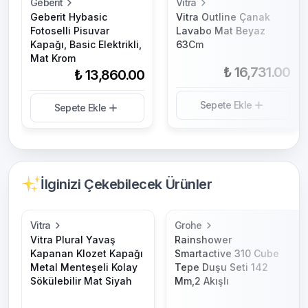
Geberit
Vitra
Geberit Hybasic
Vitra Outline Çanak
Fotoselli Pisuvar
Lavabo Mat Beyaz
Kapağı, Basic Elektrikli,
63Cm
Mat Krom
₺ 16,731.00
₺ 13,860.00
Sepete Ekle
Sepete Ekle
İlginizi Çekebilecek Ürünler
Vitra
Grohe
Vitra Plural Yavaş
Rainshower
Kapanan Klozet Kapağı
Smartactive 310 Cube
Metal Menteşeli Kolay
Tepe Duşu Seti 142
Sökülebilir Mat Siyah
Mm,2 Akışlı