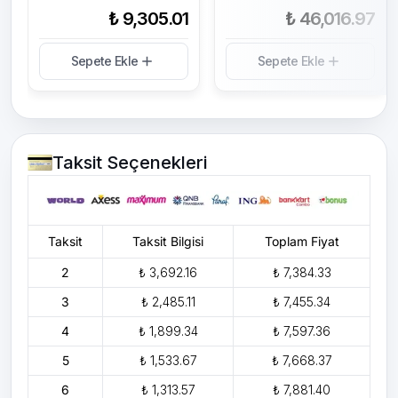
₺ 9,305.01
₺ 46,016.97
Sepete Ekle
Sepete Ekle
Taksit Seçenekleri
Taksit
Taksit Bilgisi
Toplam Fiyat
2
₺ 3,692.16
₺ 7,384.33
3
₺ 2,485.11
₺ 7,455.34
4
₺ 1,899.34
₺ 7,597.36
5
₺ 1,533.67
₺ 7,668.37
6
₺ 1,313.57
₺ 7,881.40