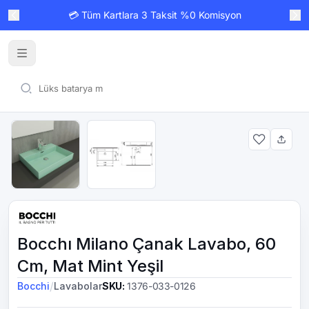
💳 Tüm Kartlara 3 Taksit %0 Komisyon
Bocchı Milano Çanak Lavabo, 60
Cm, Mat Mint Yeşil
/
Bocchi
Lavabolar
SKU
:
1376-033-0126