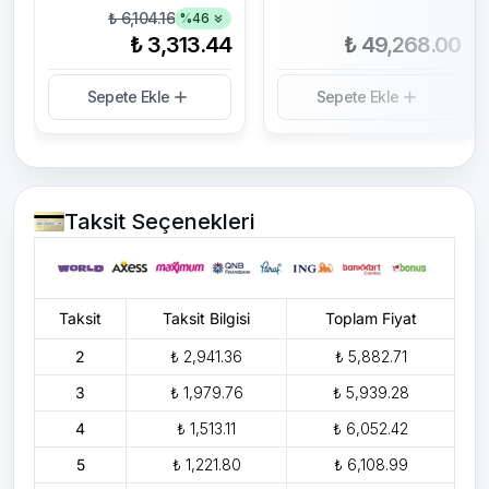
₺ 6,104.16
%
46
₺ 3,313.44
₺ 49,268.00
Sepete Ekle
Sepete Ekle
Taksit Seçenekleri
Taksit
Taksit Bilgisi
Toplam Fiyat
2
₺ 2,941.36
₺ 5,882.71
3
₺ 1,979.76
₺ 5,939.28
4
₺ 1,513.11
₺ 6,052.42
5
₺ 1,221.80
₺ 6,108.99