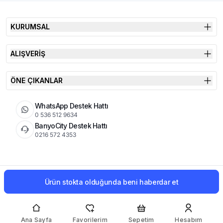
KURUMSAL
ALIŞVERİŞ
ÖNE ÇIKANLAR
WhatsApp Destek Hattı
0 536 512 9634
BanyoCity Destek Hattı
0216 572 4353
KVKK
Çerez Politikası
İade Koşulları
Ürün stokta olduğunda beni haberdar et
© 2026 Şimşek Banyo & Seramik | Tüm Hakları Saklıdır
Ana Sayfa
Favorilerim
Sepetim
Hesabım