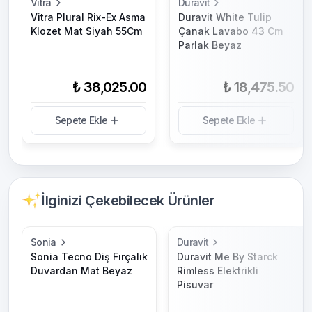
Vitra
Duravit
Vitra Plural Rix-Ex Asma
Duravit White Tulip
Klozet Mat Siyah 55Cm
Çanak Lavabo 43 Cm
Parlak Beyaz
₺ 38,025.00
₺ 18,475.50
Sepete Ekle
Sepete Ekle
İlginizi Çekebilecek Ürünler
Sonia
Duravit
Sonia Tecno Diş Fırçalık
Duravit Me By Starck
Duvardan Mat Beyaz
Rimless Elektrikli
Pisuvar