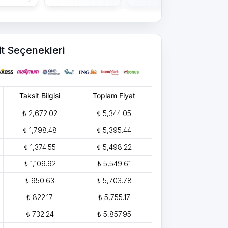
it Seçenekleri
Taksit Bilgisi
Toplam Fiyat
₺ 2,672.02
₺ 5,344.05
₺ 1,798.48
₺ 5,395.44
₺ 1,374.55
₺ 5,498.22
₺ 1,109.92
₺ 5,549.61
₺ 950.63
₺ 5,703.78
₺ 822.17
₺ 5,755.17
₺ 732.24
₺ 5,857.95