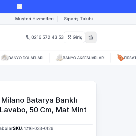
Müşteri Hizmetleri
Sipariş Takibi
0216 572 43 53
Giriş
BANYO DOLAPLARI
BANYO AKSESUARLARI
FIRSA
 Milano Batarya Banklı
Lavabo, 50 Cm, Mat Mint
abolar
SKU
:
1216-033-0126