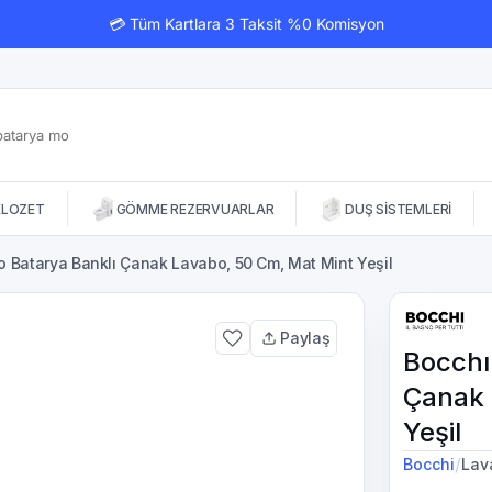
💳 Tüm Kartlara 3 Taksit %0 Komisyon
KLOZET
GÖMME REZERVUARLAR
DUŞ SİSTEMLERİ
o Batarya Banklı Çanak Lavabo, 50 Cm, Mat Mint Yeşil
Paylaş
Bocchı
Çanak 
Yeşil
/
Bocchi
Lav