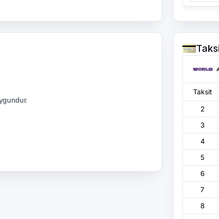
Taks
Taksit
ygundur.
2
3
4
5
6
7
8