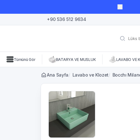
lı süre için geçerli, fırsatları kaçırmayın! 🛒
+90 536 512 9634
Tümünü Gör
BATARYA VE MUSLUK
LAVABO VE 
Ana Sayfa
/
Lavabo ve Klozet
/
Bocchı Milan