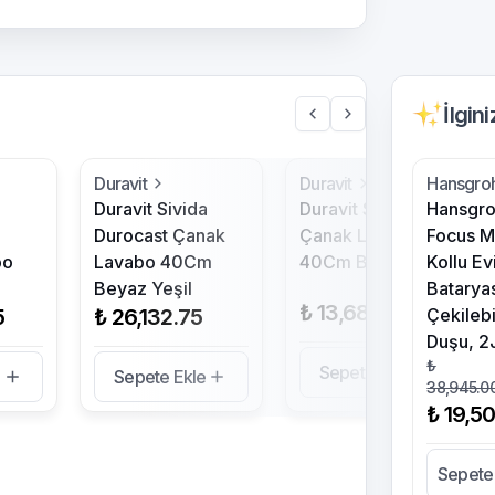
İlgin
Duravit
Duravit
Hansgro
e
Duravit Sivida
Duravit Sivida
Hansgr
Durocast Çanak
Çanak Lavabo
Focus M
bo
Lavabo 40Cm
40Cm Beyaz
Kollu Ev
Beyaz Yeşil
Batarya
₺ 13,684.95
5
₺ 26,132.75
Çekilebil
Duşu, 2
₺
Sepete Ekle
e
Sepete Ekle
38,945.0
₺ 19,5
Sepete