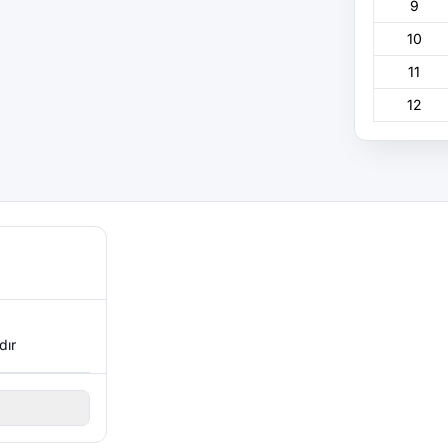
9
10
11
12
dır