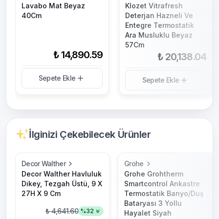
Lavabo Mat Beyaz
Klozet Vitrafresh
40Cm
Deterjan Hazneli Ve
Entegre Termostatik
Ara Musluklu Beyaz
57Cm
₺ 14,890.59
₺ 20,138.04
Sepete Ekle
Sepete Ekle
İlginizi Çekebilecek Ürünler
Decor Walther
Grohe
Decor Walther Havluluk
Grohe Grohtherm
Dikey, Tezgah Üstü, 9 X
Smartcontrol Ankastre
27H X 9 Cm
Termostatik Banyo/Duş
Bataryası 3 Yollu
₺ 4,641.60
%
32
Hayalet Siyah