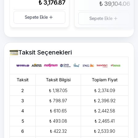
₺ 3,176.87
₺ 39,104.06
Sepete Ekle
Sepete Ekle
Taksit Seçenekleri
Taksit
Taksit Bilgisi
Toplam Fiyat
2
₺ 1,187.05
₺ 2,374.09
3
₺ 798.97
₺ 2,396.92
4
₺ 610.65
₺ 2,442.58
5
₺ 493.08
₺ 2,465.41
6
₺ 422.32
₺ 2,533.90