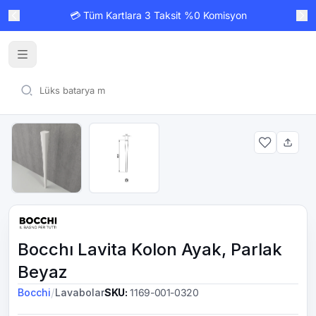
💳 Tüm Kartlara 3 Taksit %0 Komisyon
Bocchı Lavita Kolon Ayak, Parlak
Beyaz
/
Bocchi
Lavabolar
SKU
:
1169-001-0320