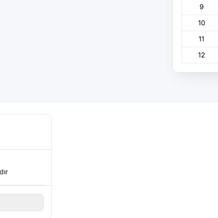
9
10
11
12
dır