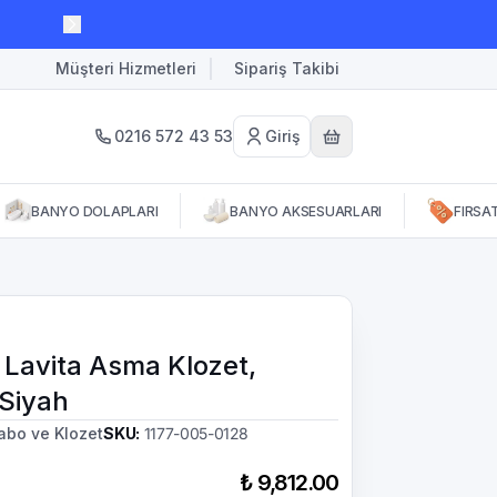
Müşteri Hizmetleri
Sipariş Takibi
0216 572 43 53
Giriş
BANYO DOLAPLARI
BANYO AKSESUARLARI
FIRSA
 Lavita Asma Klozet,
 Siyah
abo ve Klozet
SKU
:
1177-005-0128
₺ 9,812.00