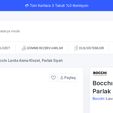
💳 Tüm Kartlara 3 Taksit %0 Komisyon
KLOZET
GÖMME REZERVUARLAR
DUŞ SİSTEMLERİ
cchı Lavita Asma Klozet, Parlak Siyah
Paylaş
Bocchı
Parlak
/
Bocchi
Lav