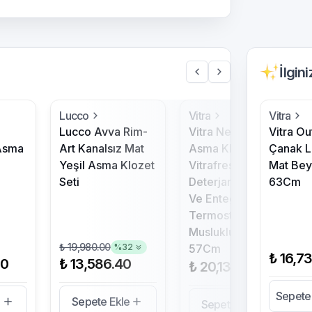
İlgin
Lucco
Vitra
Vitra
a
Lucco Avva Rim-
Vitra Nest Rim-Ex
Vitra Ou
 Asma
Art Kanalsız Mat
Asma Klozet
Çanak 
Yeşil Asma Klozet
Vitrafresh
Mat Be
Seti
Deterjan Hazneli
63Cm
Ve Entegre
Termostatik Ara
Musluklu Beyaz
₺ 19,980.00
%
32
57Cm
₺ 16,7
00
₺ 13,586.40
₺ 20,138.04
Sepete
e
Sepete Ekle
Sepete Ekle