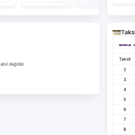
Taks
Taksit
hil değildir.
2
3
4
5
6
7
8