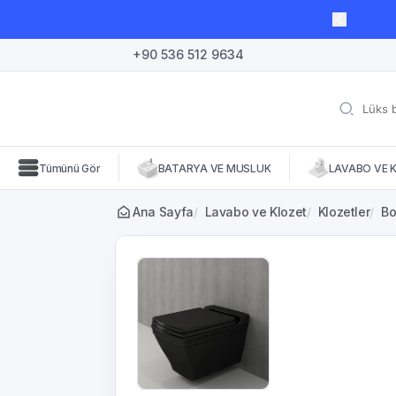
lı süre için geçerli, fırsatları kaçırmayın! 🛒
+90 536 512 9634
Tümünü Gör
BATARYA VE MUSLUK
LAVABO VE 
Ana Sayfa
/
Lavabo ve Klozet
/
Klozetler
/
Bo