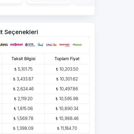
it Seçenekleri
Taksit Bilgisi
Toplam Fiyat
₺ 5,101.75
₺ 10,203.50
₺ 3,433.87
₺ 10,301.62
₺ 2,624.46
₺ 10,497.86
₺ 2,119.20
₺ 10,595.98
₺ 1,815.06
₺ 10,890.34
₺ 1,569.78
₺ 10,988.46
₺ 1,398.09
₺ 11,184.70